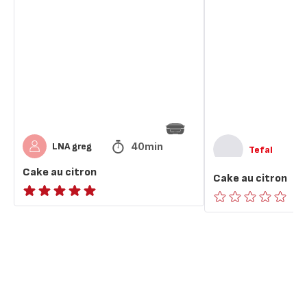
au
au
citron
citron
40min
LNA greg
Tefal
Cake au citron
Cake au citron
ratings.NaN
ratings.0