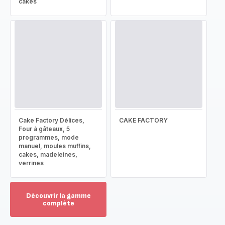
cakes
Cake Factory Délices,
CAKE FACTORY
Four à gâteaux, 5
programmes, mode
manuel, moules muffins,
cakes, madeleines,
verrines
Découvrir la gamme
complète
Voir
plus...