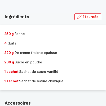
-
Découvrir
la
Ingrédients
1 fournée
gamme
complète
-
250 g
Farine
4
Œufs
220 g
De crème fraiche épaisse
200 g
Sucre en poudre
1 sachet
Sachet de sucre vanillé
1 sachet
Sachet de levure chimique
Accessoires