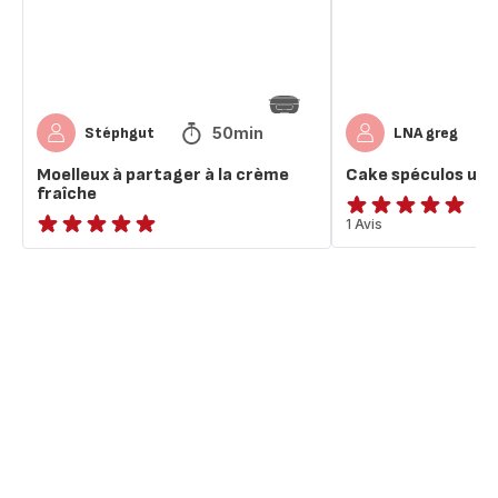
crème
fraîche
50min
Stéphgut
LNA greg
Moelleux à partager à la crème
Cake spéculos ult
fraîche
Avis
1 Avis
ratings.NaN
5
étoiles
(moyenne)