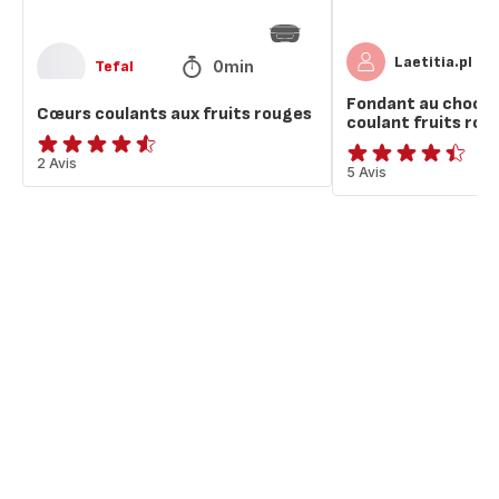
Laetitia.pl
0min
Tefal
Fondant au choco
Cœurs coulants aux fruits rouges
coulant fruits rou
ratings.4.5
2 Avis
ratings.4.4
5 Avis