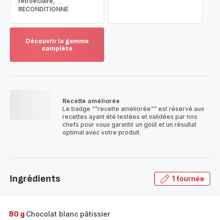
rétroéclairé,
RECONDITIONNÉ
Découvrir la gamme
complète
Voir
plus...
-
Découvrir
la
Recette améliorée
gamme
Le badge ""recette améliorée"" est réservé aux
complète
recettes ayant été testées et validées par nos
-
chefs pour vous garantir un goût et un résultat
optimal avec votre produit.
Ingrédients
1 fournée
80 g
Chocolat blanc pâtissier