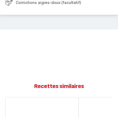
Cornichons aigres-doux (facultatif)
Recettes similaires
Burger
Burger
veggie
Veggie
&
frites