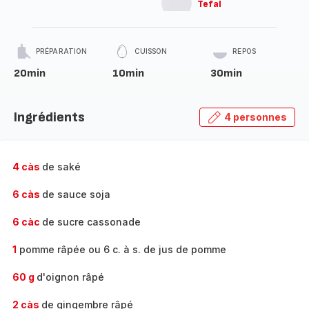
Tefal
PRÉPARATION
CUISSON
REPOS
20min
10min
30min
Ingrédients
4 personnes
4 càs
de saké
6 càs
de sauce soja
6 càc
de sucre cassonade
1
pomme râpée ou 6 c. à s. de jus de pomme
60 g
d'oignon râpé
2 càs
de gingembre râpé