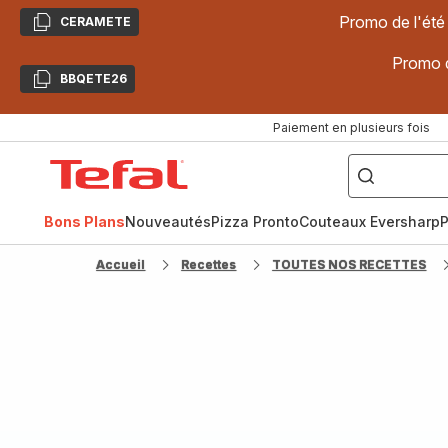
Promo de l'été
CERAMETE
Copier
Promo d
BBQETE26
Copier
Paiement en plusieurs fois
["Poêles
inox,
Accueil
Cake
Factory,
Tefal
Planchas,
Céramique..."]
Bons Plans
Nouveautés
Pizza Pronto
Couteaux Eversharp
P
Accueil
Recettes
TOUTES NOS RECETTES