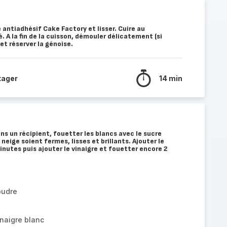
 antiadhésif Cake Factory et lisser. Cuire au
 A la fin de la cuisson, démouler délicatement (si
 et réserver la génoise.
tager
14 min
 un récipient, fouetter les blancs avec le sucre
 neige soient fermes, lisses et brillants. Ajouter le
inutes puis ajouter le vinaigre et fouetter encore 2
oudre
inaigre blanc