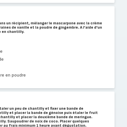
ns un récipient, mélanger le mascarpone avec la crème
graines de vanille et la poudre de gingembre. A l'aide d'un
en chantilly.
ne
de
re en poudre
taler un peu de chantilly et fixer une bande de
illy et placer la bande de génoise puis étaler le fruit
 chantilly et placer la deuxième bande de meringue.
illy. Saupoudrer de noix de coco. Placer quelques
er au frais minimum 1 heure avant dégustation.