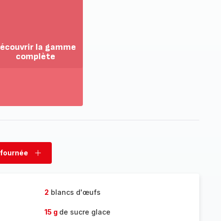
écouvrir la gamme
complète
ir
us...
couvrir
amme
mplète
 fournée
rimer
Ajouter
née
fournée
2
blancs d'œufs
15 g
de sucre glace