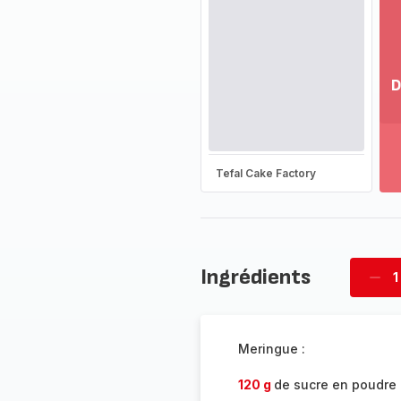
D
Vo
pl
-
Dé
Tefal Cake Factory
la
g
co
-
Ingrédients
1
Supp
four
Meringue :
120 g
de sucre en poudre