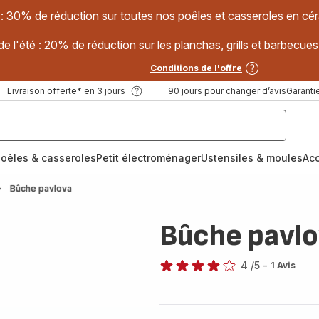
 : 30% de réduction sur toutes nos poêles et casseroles en
e l'été : 20% de réduction sur les planchas, grills et barbec
Conditions de l'offre
Livraison offerte* en 3 jours
90 jours pour changer d’avis
Garantie
oêles & casseroles
Petit électroménager
Ustensiles & moules
Ac
Bûche pavlova
Bûche pavl
4
/5
-
1 Avis
Avis
4
étoiles