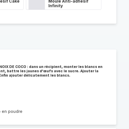
ésif Cake
Moule Anti-adhésif
Infinity
OIX DE COCO : dans un récipient, monter les blancs en
nt, battre les jaunes d'œufs avec le sucre. Ajouter la
 Enfin ajouter délicatement les blancs.
o en poudre