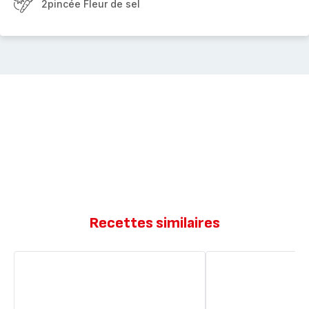
2pincée Fleur de sel
Recettes similaires
Brownie
Brownies
noix
aux
de
noix
pécans
de