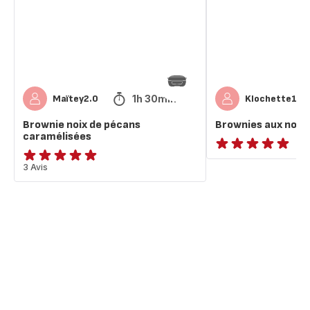
caramélisées
pécan
1h 30min
Maïtey2.0
Klochette14
Brownie noix de pécans
Brownies aux noix
caramélisées
ratings.NaN
Avis
3 Avis
5
étoiles
(moyenne)