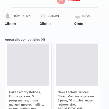
Mokona
PRÉPARATION
CUISSON
REPOS
15min
25min
0min
Appareils compatibles (4)
Cake Factory Délices,
Cake Factory Délices
Four à gâteaux, 5
Silver, Machine à gâteaux,
programmes, mode
5 prog, 10 moules, écran
manuel, moules muffins,
rétroéclairé,
cakes, madeleines,
RECONDITIONNÉ