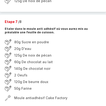
125g De noix de pécan
Etape 7
/8
Etaler dans le moule anti adhésif où vous aurez mis au
préalable une feuille de cuisson.
80g Sucre en poudre
20g D'eau
125g De noix de pécan
60g De chocolat au lait
140g De chocolat noir
2 Oeufs
120g De beurre doux
50g Farine
Moule antiadhésif Cake Factory