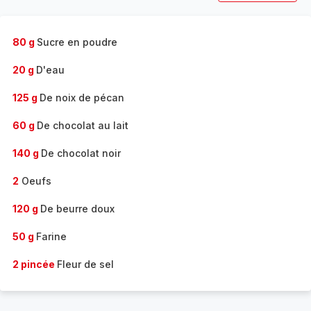
80 g
Sucre en poudre
20 g
D'eau
125 g
De noix de pécan
60 g
De chocolat au lait
140 g
De chocolat noir
2
Oeufs
120 g
De beurre doux
50 g
Farine
2 pincée
Fleur de sel