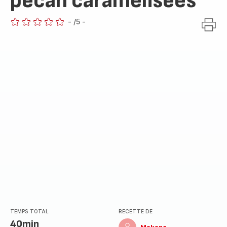
pécan caramélisées
-
/5
-
ratings.0
TEMPS TOTAL
RECETTE DE
40min