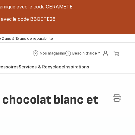
 céramique avec le code CERAMETE
ues avec le code BBQETE26
 2 ans & 15 ans de réparabilité
Nos magasins
Besoin d'aide ?
Nos
Besoin
Mon
Mon
magasins
d'aide
compte
panier
cessoires
Services & Recyclage
Inspirations
?
 chocolat blanc et