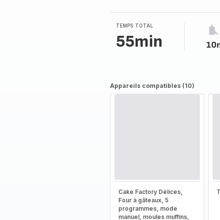
4
étoiles
(moyenne)
TEMPS TOTAL
55min
10
Appareils compatibles (10)
Cake Factory Délices,
T
Four à gâteaux, 5
programmes, mode
manuel, moules muffins,