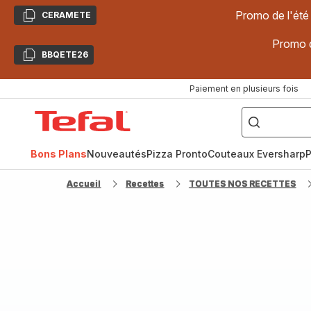
Promo de l'été
CERAMETE
Copier
Promo d
BBQETE26
Copier
Paiement en plusieurs fois
["Poêles
inox,
Accueil
Cake
Factory,
Tefal
Planchas,
Céramique..."]
Bons Plans
Nouveautés
Pizza Pronto
Couteaux Eversharp
P
Accueil
Recettes
TOUTES NOS RECETTES