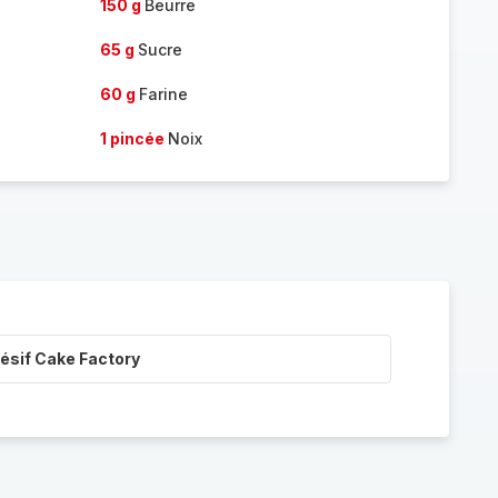
150 g
Beurre
65 g
Sucre
60 g
Farine
1 pincée
Noix
ésif Cake Factory