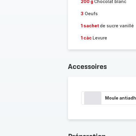
200 g
Chocolat blanc
3
Oeufs
1 sachet
de sucre vanillé
1 càc
Levure
Accessoires
Moule antiadh