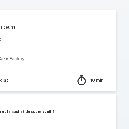
le beurre
c
Cake Factory
olat
10 min
 et le sachet de sucre vanillé