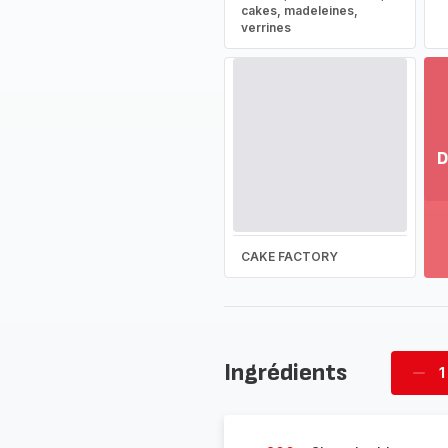
cakes, madeleines,
verrines
D
Vo
pl
-
Dé
CAKE FACTORY
la
g
co
-
Ingrédients
1
Supp
four