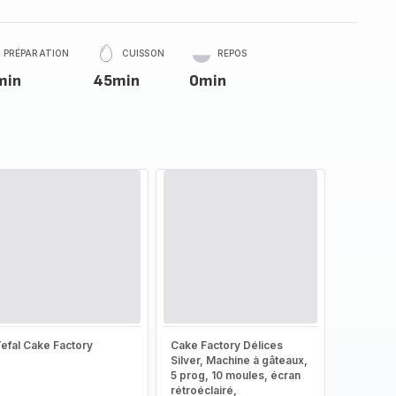
PRÉPARATION
CUISSON
REPOS
min
45min
0min
efal Cake Factory
Cake Factory Délices
Silver, Machine à gâteaux,
5 prog, 10 moules, écran
rétroéclairé,