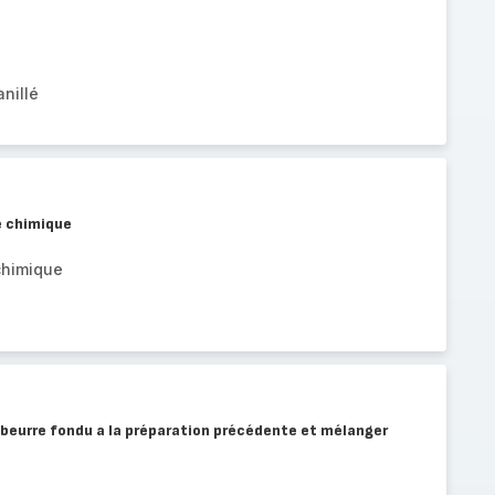
nillé
re chimique
chimique
e beurre fondu a la préparation précédente et mélanger