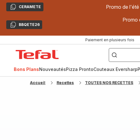
Promo de l'été
CERAMETE
Copier
Promo d
BBQETE26
Copier
Paiement en plusieurs fois
["Poêles
inox,
Accueil
Cake
Factory,
Tefal
Planchas,
Céramique..."]
Bons Plans
Nouveautés
Pizza Pronto
Couteaux Eversharp
P
Accueil
Recettes
TOUTES NOS RECETTES