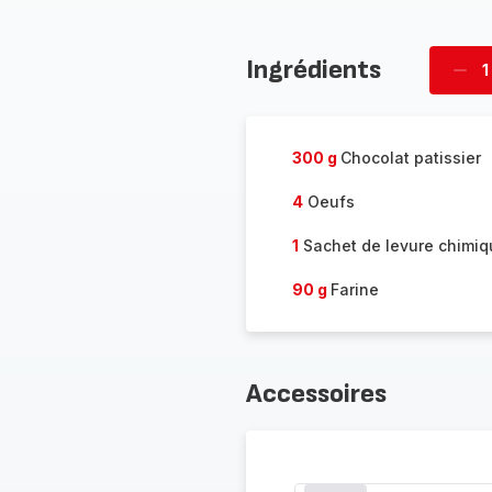
Ingrédients
1
Supp
four
300 g
Chocolat patissier
4
Oeufs
1
Sachet de levure chimiq
90 g
Farine
Accessoires