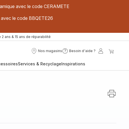
 céramique avec le code CERAMETE
ues avec le code BBQETE26
 2 ans & 15 ans de réparabilité
Nos magasins
Besoin d'aide ?
Nos
Besoin
Mon
Mon
magasins
d'aide
compte
panier
cessoires
Services & Recyclage
Inspirations
?