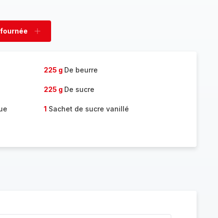
 fournée
rimer
Ajouter
née
fournée
225 g
De beurre
225 g
De sucre
ue
1
Sachet de sucre vanillé