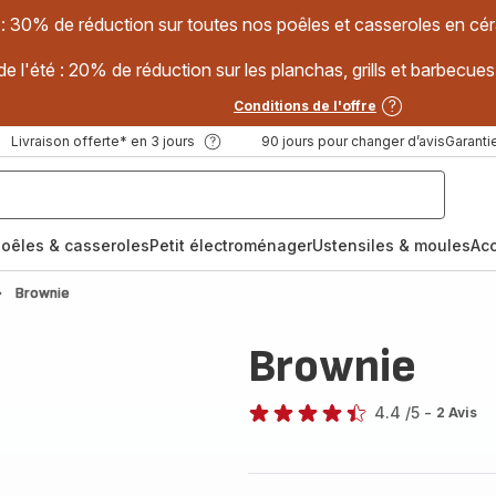
 : 30% de réduction sur toutes nos poêles et casseroles en
e l'été : 20% de réduction sur les planchas, grills et barbec
Conditions de l'offre
Livraison offerte* en 3 jours
90 jours pour changer d’avis
Garantie
oêles & casseroles
Petit électroménager
Ustensiles & moules
Ac
Brownie
Brownie
4.4
/5
-
2 Avis
ratings.4.4