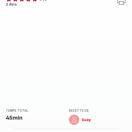
Avis
2 Avis
5
étoiles
(moyenne)
TEMPS TOTAL
RECETTE DE
45min
Susy