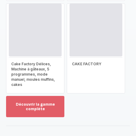
Cake Factory Délices,
CAKE FACTORY
Machine à gâteaux, 5
programmes, mode
manuel, moules muffins,
cakes
Découvrir la gamme
complète
Voir
plus...
-
Découvrir