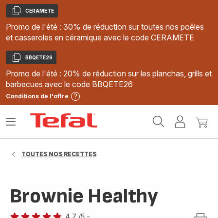
CERAMETE
Copier
Promo de l'été : 30% de réduction sur toutes nos poêles
et casseroles en céramique avec le code CERAMETE
BBQETE26
Copier
Promo de l'été : 20% de réduction sur les planchas, grills et
barbecues avec le code BBQETE26
Conditions de l'offre
Accueil
Ouvrir
Mon
Mon
Tefal
le
compte
panie
menu
TOUTES NOS RECETTES
Brownie Healthy
4.7
/5
-