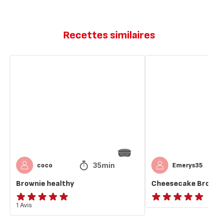
Recettes similaires
Brownie
Cheesecake
healthy
Brownie
Healthy
35min
coco
Emerys35
Brownie healthy
Cheesecake Brown
Avis
1 Avis
ratings.NaN
5