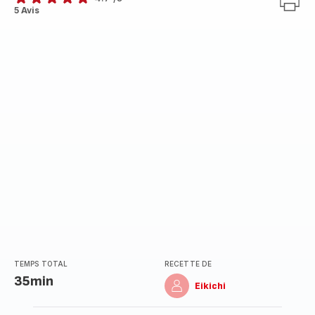
ratings.4.7
5 Avis
TEMPS TOTAL
RECETTE DE
35min
Eikichi