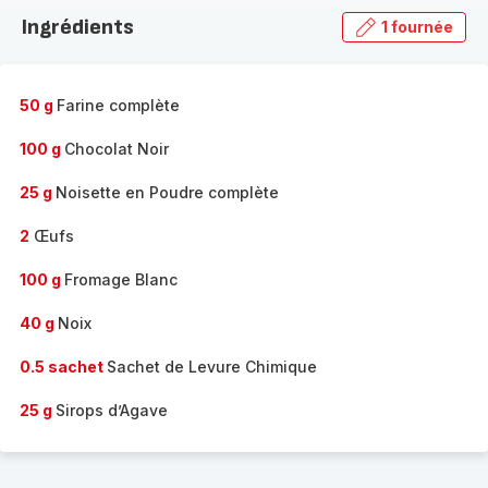
la
Ingrédients
1 fournée
gamme
complète
-
50 g
Farine complète
100 g
Chocolat Noir
25 g
Noisette en Poudre complète
2
Œufs
100 g
Fromage Blanc
40 g
Noix
0.5 sachet
Sachet de Levure Chimique
25 g
Sirops d’Agave