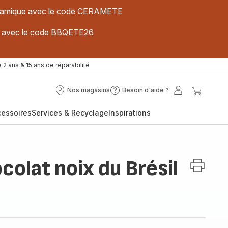
 céramique avec le code CERAMETE
ues avec le code BBQETE26
 2 ans & 15 ans de réparabilité
Nos magasins
Besoin d'aide ?
Nos
Besoin
Mon
Mon
magasins
d'aide
compte
panier
cessoires
Services & Recyclage
Inspirations
?
olat noix du Brésil