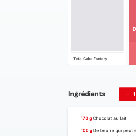
D
Vo
pl
-
Dé
Tefal Cake Factory
la
g
co
-
Ingrédients
1
Supp
four
170 g
Chocolat au lait
100 g
De beurre qui peut 