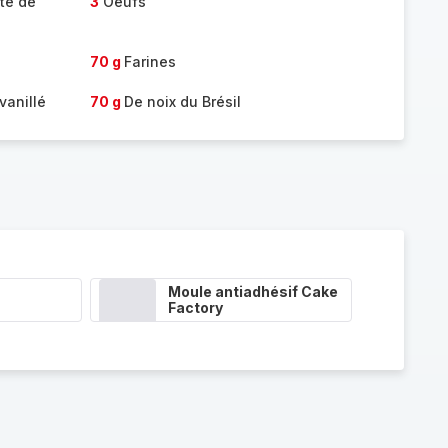
te de
3
Oeufs
70 g
Farines
vanillé
70 g
De noix du Brésil
Moule antiadhésif Cake
Factory