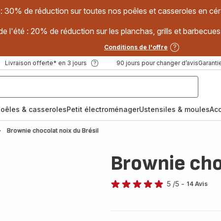
 : 30% de réduction sur toutes nos poêles et casseroles en
e l'été : 20% de réduction sur les planchas, grills et barbec
Conditions de l'offre
Livraison offerte* en 3 jours
90 jours pour changer d’avis
Garantie
oêles & casseroles
Petit électroménager
Ustensiles & moules
Ac
Brownie chocolat noix du Brésil
Brownie choc
5
/5
-
14 Avis
Avis
5
étoiles