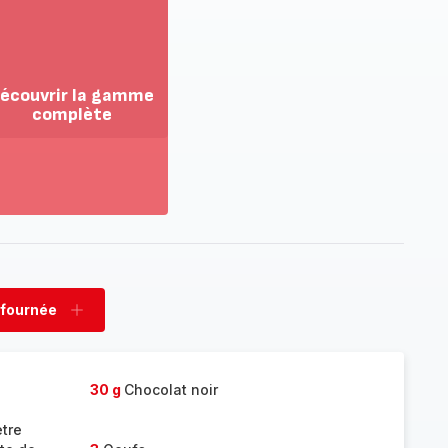
écouvrir la gamme
complète
ir
us...
couvrir
amme
mplète
 fournée
rimer
Ajouter
née
fournée
30 g
Chocolat noir
etre