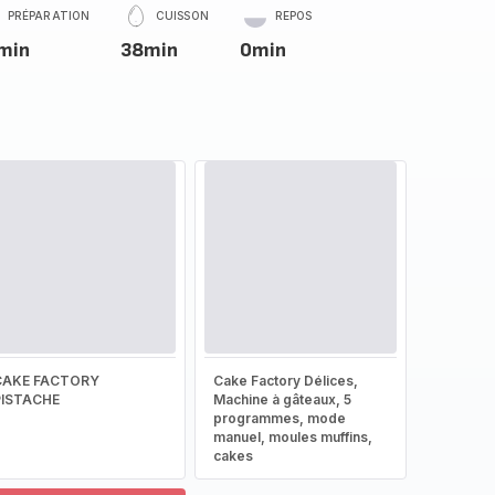
PRÉPARATION
CUISSON
REPOS
min
38min
0min
CAKE FACTORY
Cake Factory Délices,
PISTACHE
Machine à gâteaux, 5
programmes, mode
manuel, moules muffins,
cakes