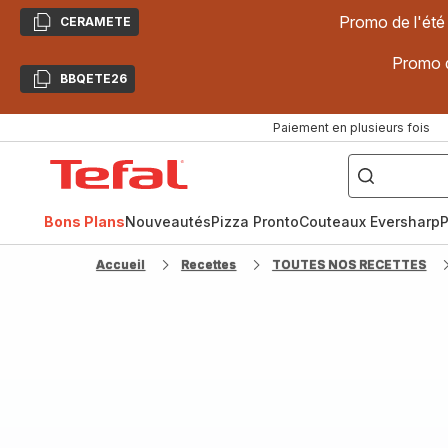
Promo de l'été
CERAMETE
Copier
Promo d
BBQETE26
Copier
Paiement en plusieurs fois
["Poêles
inox,
Accueil
Cake
Factory,
Tefal
Planchas,
Céramique..."]
Bons Plans
Nouveautés
Pizza Pronto
Couteaux Eversharp
P
Accueil
Recettes
TOUTES NOS RECETTES