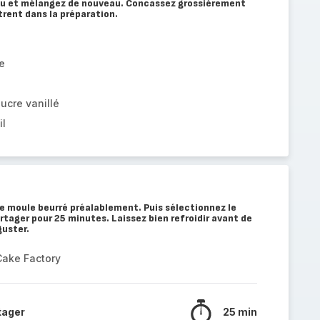
du et mélangez de nouveau. Concassez grossièrement
ttrent dans la préparation.
e
ucre vanillé
il
le moule beurré préalablement. Puis sélectionnez le
ager pour 25 minutes. Laissez bien refroidir avant de
guster.
Cake Factory
tager
25 min