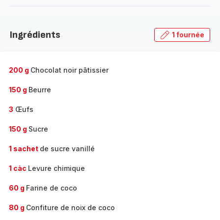
-
Découvrir
la
Ingrédients
1 fournée
gamme
complète
-
200 g
Chocolat noir pâtissier
150 g
Beurre
3
Œufs
150 g
Sucre
1 sachet
de sucre vanillé
1 càc
Levure chimique
60 g
Farine de coco
80 g
Confiture de noix de coco