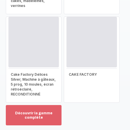
cakes, madeleines,
verrines
Cake Factory Délices
CAKE FACTORY
Silver, Machine à gâteaux,
5 prog, 10 moules, écran
rétroéclairé,
RECONDITIONNÉ
Découvrir la gamme
complète
Voir
plus...