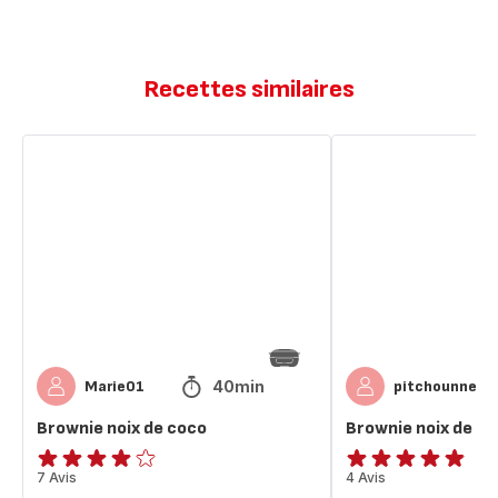
Recettes similaires
Brownie
Brownie
noix
noix
de
de
coco
coco
40min
Marie01
pitchounne86
Brownie noix de coco
Brownie noix de c
Avis
7 Avis
ratings.4.8
4 Avis