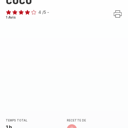
coco
4
/5
-
Avis
1 Avis
4
étoiles
(moyenne)
TEMPS TOTAL
RECETTE DE
1h