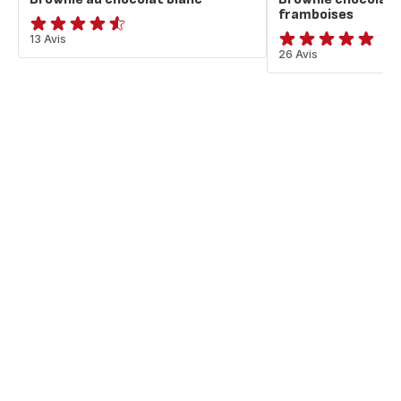
framboises
ratings.4.5
13 Avis
ratings.4.8
26 Avis