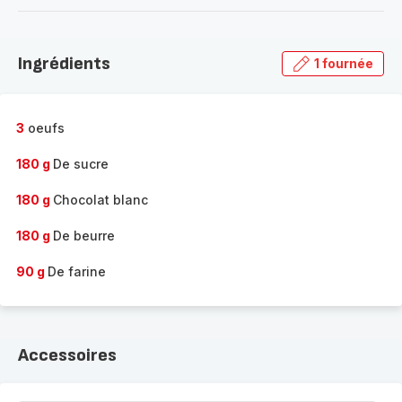
-
Découvrir
la
Ingrédients
1 fournée
gamme
complète
-
3
oeufs
180 g
De sucre
180 g
Chocolat blanc
180 g
De beurre
90 g
De farine
Accessoires