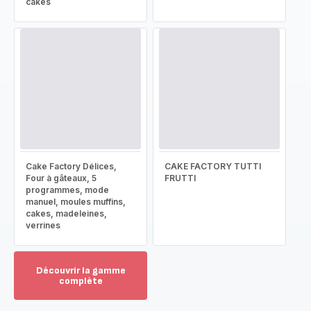
cakes
Cake Factory Délices,
CAKE FACTORY TUTTI
Four à gâteaux, 5
FRUTTI
programmes, mode
manuel, moules muffins,
cakes, madeleines,
verrines
Découvrir la gamme
complète
Voir
plus...