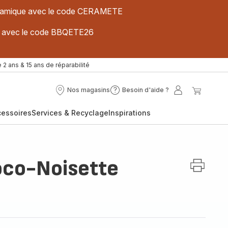
 céramique avec le code CERAMETE
ues avec le code BBQETE26
 2 ans & 15 ans de réparabilité
Nos magasins
Besoin d'aide ?
Nos
Besoin
Mon
Mon
magasins
d'aide
compte
panier
cessoires
Services & Recyclage
Inspirations
?
oco-Noisette