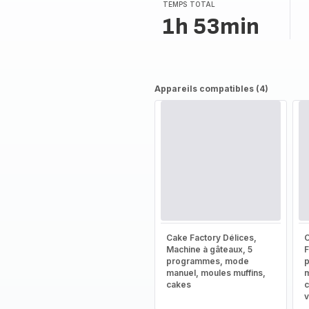
TEMPS TOTAL
1h 53min
Appareils compatibles (4)
Cake Factory Délices,
C
Machine à gâteaux, 5
F
programmes, mode
manuel, moules muffins,
m
cakes
c
v