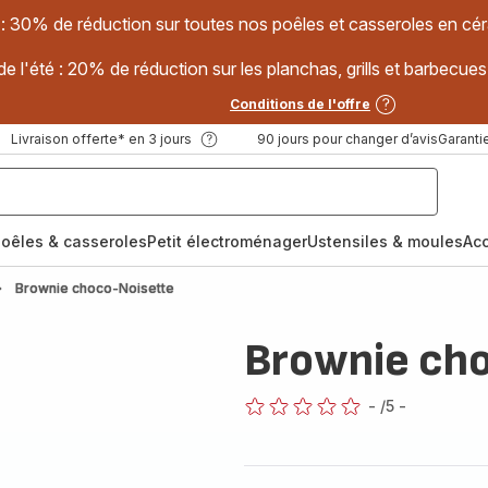
 : 30% de réduction sur toutes nos poêles et casseroles en
e l'été : 20% de réduction sur les planchas, grills et barbec
Conditions de l'offre
Livraison offerte* en 3 jours
90 jours pour changer d’avis
Garantie
oêles & casseroles
Petit électroménager
Ustensiles & moules
Ac
Brownie choco-Noisette
Brownie ch
-
/5
-
ratings.0