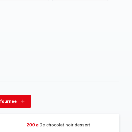
 fournée
rimer
Ajouter
née
fournée
200 g
De chocolat noir dessert