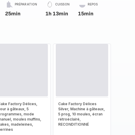
PRÉPARATION
CUISSON
REPOS
25min
1h 13min
15min
ake Factory Délices,
Cake Factory Délices
our à gâteaux, 5
Silver, Machine à gâteaux,
programmes, mode
5 prog, 10 moules, écran
anuel, moules muffins,
rétroéclairé,
akes, madeleines,
RECONDITIONNÉ
errines