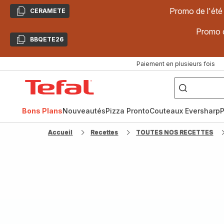
Promo de l'été
CERAMETE
Copier
Promo d
BBQETE26
Copier
Paiement en plusieurs fois
["Poêles
inox,
Accueil
Cake
Factory,
Tefal
Planchas,
Céramique..."]
Bons Plans
Nouveautés
Pizza Pronto
Couteaux Eversharp
P
Accueil
Recettes
TOUTES NOS RECETTES