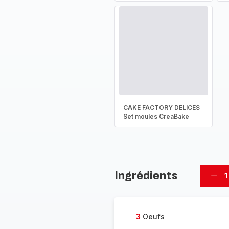
CAKE FACTORY DELICES
Set moules CreaBake
Ingrédients
1
Supp
four
3
Oeufs