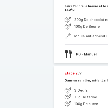
Faire fondre le beurre et l
140°C.
200g De chocolat no
100g De Beurre
Moule antiadhésif 
P6 - Manuel
Etape 2
/7
Dans un saladier, mélanger l
3 Oeufs
75g De farine
100g De sucre