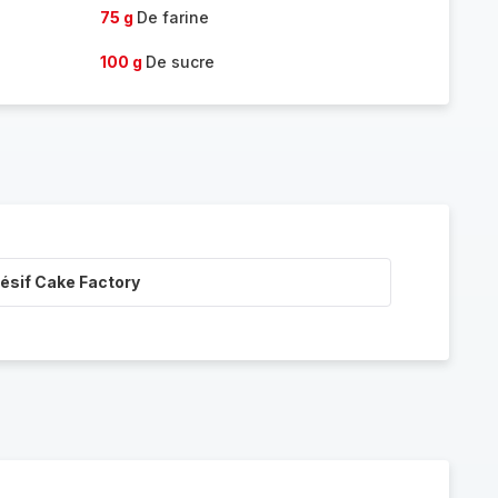
75 g
De farine
100 g
De sucre
ésif Cake Factory