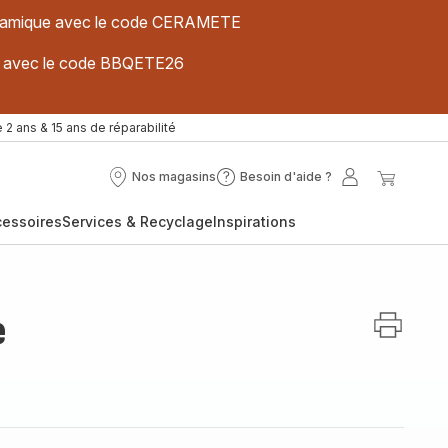
 céramique avec le code CERAMETE
ues avec le code BBQETE26
 2 ans & 15 ans de réparabilité
Nos magasins
Besoin d'aide ?
Nos
Besoin
Mon
Mon
magasins
d'aide
compte
panier
cessoires
Services & Recyclage
Inspirations
?
e