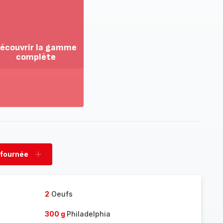
écouvrir la gamme
complète
ir
us...
couvrir
amme
mplète
 fournée
rimer
Ajouter
née
fournée
2
Oeufs
300 g
Philadelphia