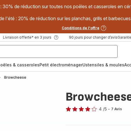
 : 30% de réduction sur toutes nos poêles et casseroles en
e l'été : 20% de réduction sur les planchas, grills et barbec
Conditions de l'offre
Livraison offerte* en 3 jours
90 jours pour changer d’avis
Garantie
oêles & casseroles
Petit électroménager
Ustensiles & moules
Ac
Browcheese
Browchees
4
/5
-
7 Avis
Avis
4
étoiles