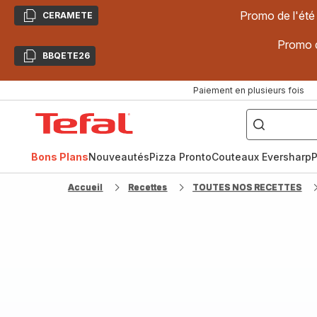
Promo de l'été
CERAMETE
Copier
Promo d
BBQETE26
Copier
Paiement en plusieurs fois
["Poêles
inox,
Accueil
Cake
Factory,
Tefal
Planchas,
Céramique..."]
Bons Plans
Nouveautés
Pizza Pronto
Couteaux Eversharp
P
Accueil
Recettes
TOUTES NOS RECETTES