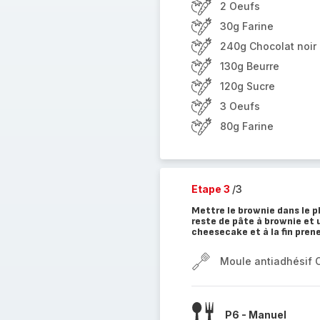
2 Oeufs
30g Farine
240g Chocolat noir
130g Beurre
120g Sucre
3 Oeufs
80g Farine
Etape 3
/3
Mettre le brownie dans le p
reste de pâte à brownie et 
cheesecake et à la fin pren
Moule antiadhésif 
P6 - Manuel