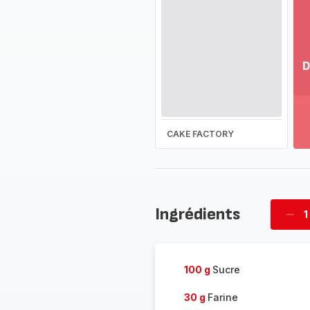
D
Vo
pl
-
Dé
CAKE FACTORY
la
g
co
-
Ingrédients
1
Supp
four
100 g
Sucre
30 g
Farine