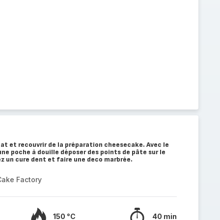
lat et recouvrir de la préparation cheesecake. Avec le
une poche à douille déposer des points de pâte sur le
ez un cure dent et faire une deco marbrée.
Cake Factory
150 °C
40 min