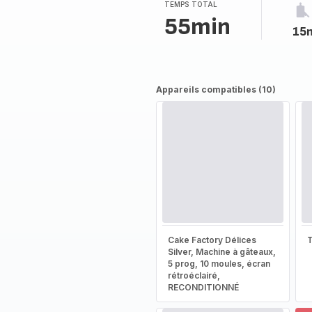
(moyenne)
TEMPS TOTAL
55min
15
Appareils compatibles (10)
Cake Factory Délices
T
Silver, Machine à gâteaux,
5 prog, 10 moules, écran
rétroéclairé,
RECONDITIONNÉ