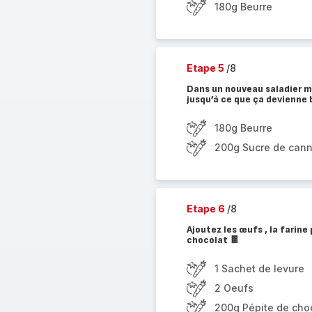
180g Beurre
Etape 5
/8
Dans un nouveau saladier me
jusqu’à ce que ça devienne 
180g Beurre
200g Sucre de can
Etape 6
/8
Ajoutez les œufs , la farine
chocolat 🍫
1 Sachet de levure
2 Oeufs
200g Pépite de cho