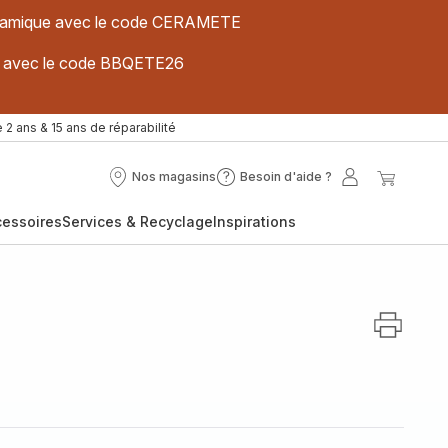
 céramique avec le code CERAMETE
ues avec le code BBQETE26
 2 ans & 15 ans de réparabilité
Nos magasins
Besoin d'aide ?
Nos
Besoin
Mon
Mon
magasins
d'aide
compte
panier
cessoires
Services & Recyclage
Inspirations
?