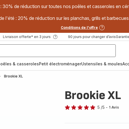
 : 30% de réduction sur toutes nos poêles et casseroles en
e l'été : 20% de réduction sur les planchas, grills et barbec
Conditions de l'offre
Livraison offerte* en 3 jours
90 jours pour changer d’avis
Garantie
oêles & casseroles
Petit électroménager
Ustensiles & moules
Ac
Brookie XL
Brookie XL
5
/5
-
1 Avis
Avis
5
étoiles