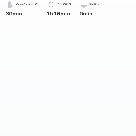
PRÉPARATION
CUISSON
REPOS
30min
1h 16min
0min