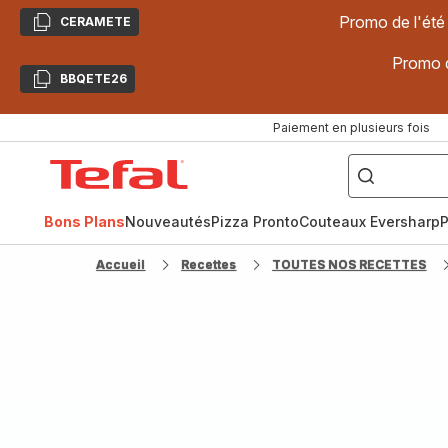
Promo de l'été
CERAMETE
Copier
Promo d
BBQETE26
Copier
Paiement en plusieurs fois
["Poêles
inox,
Accueil
Cake
Factory,
Tefal
Planchas,
Céramique..."]
Bons Plans
Nouveautés
Pizza Pronto
Couteaux Eversharp
P
Accueil
Recettes
TOUTES NOS RECETTES