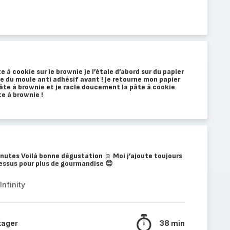
 à cookie sur le brownie je l’étale d’abord sur du papier
ille du moule anti adhésif avant ! Je retourne mon papier
âte à brownie et je racle doucement la pâte à cookie
te à brownie !
nutes Voilà bonne dégustation ☺️ Moi j’ajoute toujours
essus pour plus de gourmandise 😍
nfinity
tager
38 min