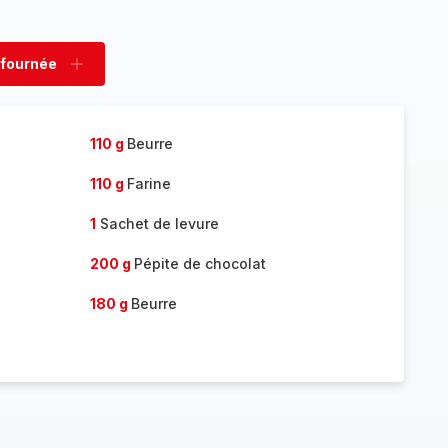
 fournée
rimer
Ajouter
née
fournée
110 g
Beurre
110 g
Farine
1
Sachet de levure
200 g
Pépite de chocolat
180 g
Beurre