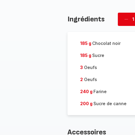
Ingrédients
1
Supp
four
185 g
Chocolat noir
185 g
Sucre
3
Oeufs
2
Oeufs
240 g
Farine
200 g
Sucre de canne
Accessoires