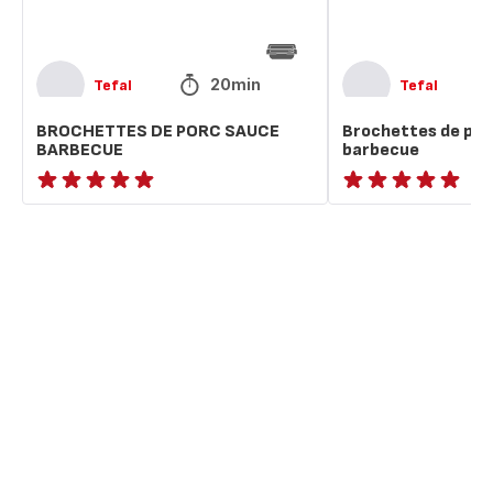
20min
Tefal
Tefal
BROCHETTES DE PORC SAUCE
Brochettes de por
BARBECUE
barbecue
ratings.NaN
ratings.NaN