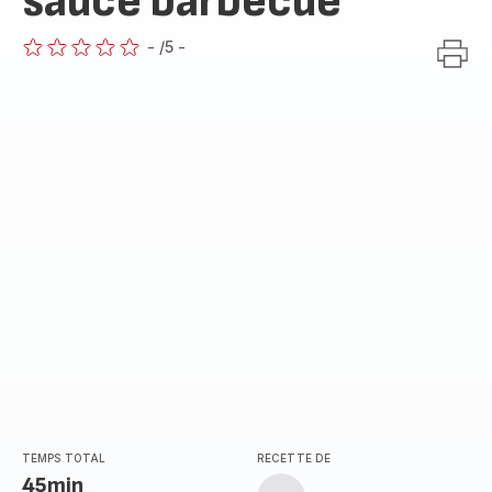
sauce barbecue
-
/5
-
ratings.0
TEMPS TOTAL
RECETTE DE
45min