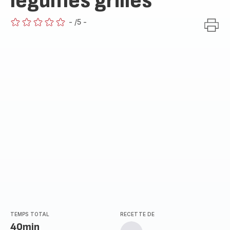
légumes grillés
-
/5
-
ratings.0
TEMPS TOTAL
RECETTE DE
40min