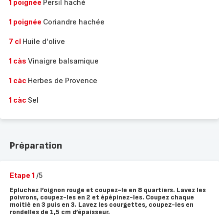
1 poignée
Persil haché
1 poignée
Coriandre hachée
7 cl
Huile d'olive
1 càs
Vinaigre balsamique
1 càc
Herbes de Provence
1 càc
Sel
Préparation
Etape 1
/5
Epluchez l’oignon rouge et coupez-le en 8 quartiers. Lavez les
poivrons, coupez-les en 2 et épépinez-les. Coupez chaque
moitié en 3 puis en 3. Lavez les courgettes, coupez-les en
rondelles de 1,5 cm d’épaisseur.