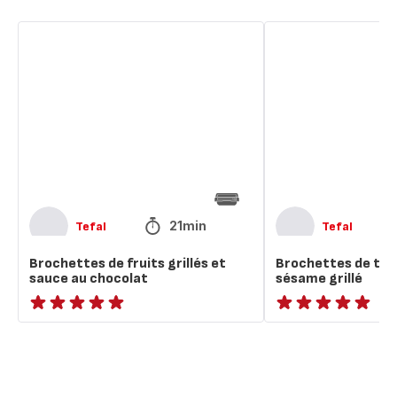
Brochettes
Brochettes
de
de
fruits
tofu
grillés
au
et
miel
sauce
et
au
sésame
chocolat
grillé
21min
Tefal
Tefal
Brochettes de fruits grillés et
Brochettes de tofu
sauce au chocolat
sésame grillé
ratings.NaN
ratings.NaN