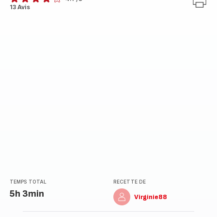
ratings.4.1
13 Avis
TEMPS TOTAL
RECETTE DE
5h 3min
Virginie88