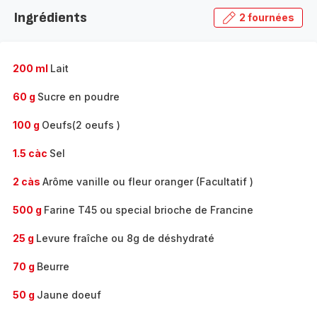
la
Ingrédients
2 fournées
gamme
complète
-
200 ml
Lait
60 g
Sucre en poudre
100 g
Oeufs(2 oeufs )
1.5 càc
Sel
2 càs
Arôme vanille ou fleur oranger (Facultatif )
500 g
Farine T45 ou special brioche de Francine
25 g
Levure fraîche ou 8g de déshydraté
70 g
Beurre
50 g
Jaune doeuf