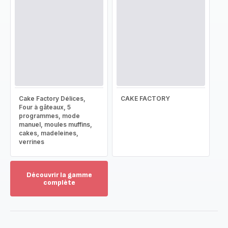
Cake Factory Délices,
CAKE FACTORY
Four à gâteaux, 5
programmes, mode
manuel, moules muffins,
cakes, madeleines,
verrines
Découvrir la gamme
complète
Voir
plus...
-
Découvrir