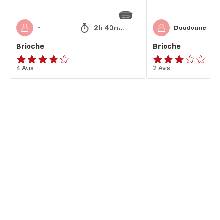
2h 40min
-
Doudoune
Brioche
Brioche
ratings.4.2
4 Avis
Avis
2 Avis
3
étoiles
(moyenne)