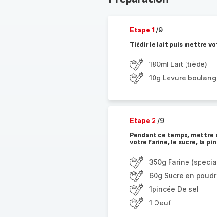
Etape 1
/9
Tiédir le lait puis mettre 
180ml Lait (tiède)
10g Levure boulang
Etape 2
/9
Pendant ce temps, mettre d
votre farine, le sucre, la pi
350g Farine (specia
60g Sucre en poudr
1pincée De sel
1 Oeuf