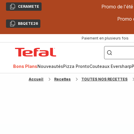
Promo de l'été
CERAMETE
Copier
Promo d
BBQETE26
Copier
Paiement en plusieurs fois
["Poêles
inox,
Accueil
Cake
Factory,
Tefal
Planchas,
Céramique..."]
Bons Plans
Nouveautés
Pizza Pronto
Couteaux Eversharp
P
Accueil
Recettes
TOUTES NOS RECETTES