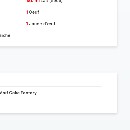
180 ml
Lait (tiède)
1
Oeuf
1
Jaune d'œuf
aîche
ésif Cake Factory