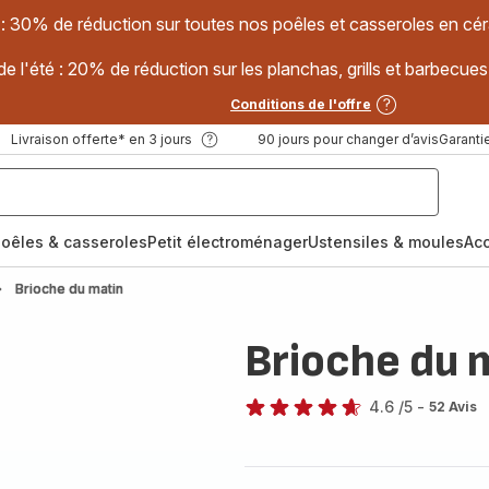
 : 30% de réduction sur toutes nos poêles et casseroles en
e l'été : 20% de réduction sur les planchas, grills et barbec
Conditions de l'offre
Livraison offerte* en 3 jours
90 jours pour changer d’avis
Garantie
oêles & casseroles
Petit électroménager
Ustensiles & moules
Ac
Brioche du matin
Brioche du 
4.6
/5
-
52 Avis
ratings.4.6