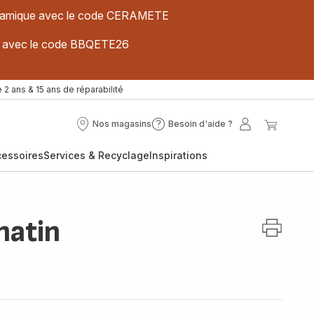
 céramique avec le code CERAMETE
ues avec le code BBQETE26
 2 ans & 15 ans de réparabilité
Nos magasins
Besoin d'aide ?
Nos
Besoin
Mon
Mon
magasins
d'aide
compte
panier
cessoires
Services & Recyclage
Inspirations
?
matin