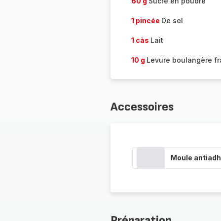
60 g
Sucre en poudre
1 pincée
De sel
1 càs
Lait
10 g
Levure boulangère fr
Accessoires
Moule antiadh
Préparation