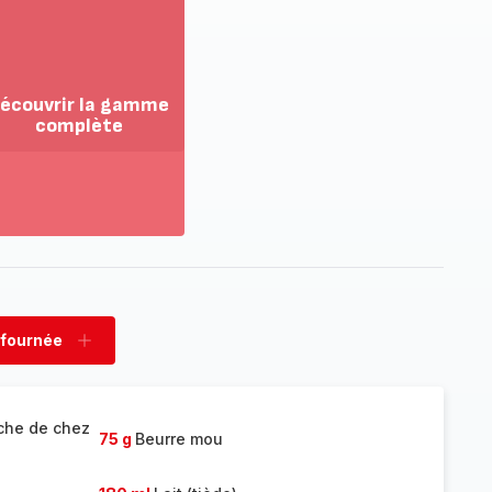
écouvrir la gamme
complète
ir
us...
couvrir
amme
mplète
 fournée
rimer
Ajouter
née
fournée
oche de chez
75 g
Beurre mou