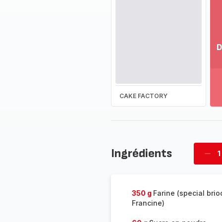
D
Vo
pl
-
Dé
CAKE FACTORY
la
g
co
-
Ingrédients
1
Supp
four
350 g
Farine (special bri
Francine)