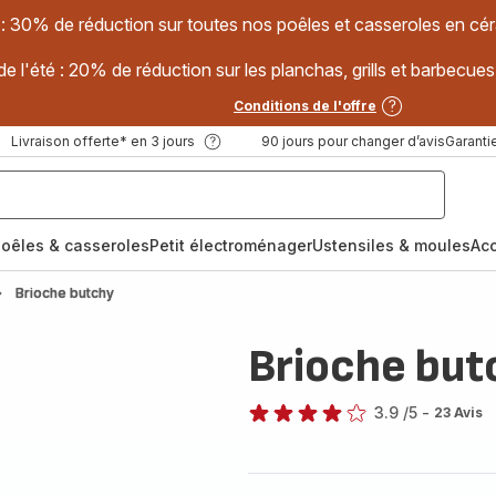
 : 30% de réduction sur toutes nos poêles et casseroles en
e l'été : 20% de réduction sur les planchas, grills et barbec
Conditions de l'offre
Livraison offerte* en 3 jours
90 jours pour changer d’avis
Garantie
oêles & casseroles
Petit électroménager
Ustensiles & moules
Ac
Brioche butchy
Brioche but
3.9
/5
-
23 Avis
ratings.3.9