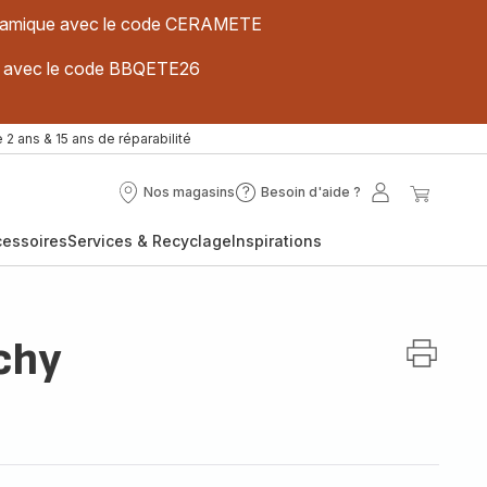
 céramique avec le code CERAMETE
ues avec le code BBQETE26
 2 ans & 15 ans de réparabilité
Nos magasins
Besoin d'aide ?
Nos
Besoin
Mon
Mon
magasins
d'aide
compte
panier
cessoires
Services & Recyclage
Inspirations
?
chy