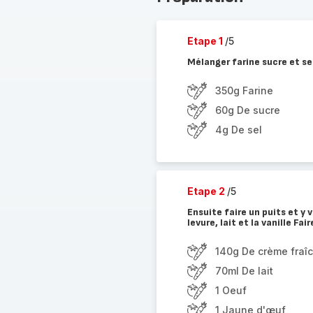
Etape 1
/5
Mélanger farine sucre et se
350g Farine
60g De sucre
4g De sel
Etape 2
/5
Ensuite faire un puits et y 
levure, lait et la vanille Fa
140g De crème fraî
70ml De lait
1 Oeuf
1 Jaune d'œuf