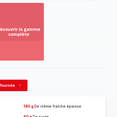
écouvrir la gamme
complète
ir
us...
couvrir
amme
mplète
 fournée
rimer
Ajouter
née
fournée
140 g
De crème fraîche épaisse
60 g
De sucre