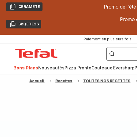
Promo de l'été
CERAMETE
Copier
Promo d
BBQETE26
Copier
Paiement en plusieurs fois
["Poêles
inox,
Accueil
Cake
Factory,
Tefal
Planchas,
Céramique..."]
Bons Plans
Nouveautés
Pizza Pronto
Couteaux Eversharp
P
Accueil
Recettes
TOUTES NOS RECETTES