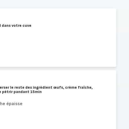
l dans votre cuve
verser le reste des ingrédient œufs, crème fraîche,
ire pétrir pandant 15min
che épaisse