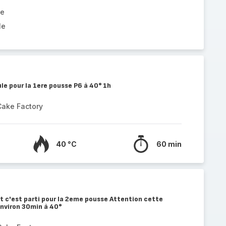
he
le
le pour la 1ere pousse P6 à 40° 1h
Cake Factory
40 °C
60 min
t c'est parti pour la 2eme pousse Attention cette
environ 30min à 40°