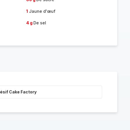
1
Jaune d'œuf
4 g
De sel
ésif Cake Factory