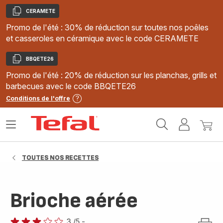
CERAMETE
Copier
Promo de l'été : 30% de réduction sur toutes nos poêles
et casseroles en céramique avec le code CERAMETE
BBQETE26
Copier
Promo de l'été : 20% de réduction sur les planchas, grills et
barbecues avec le code BBQETE26
Conditions de l'offre
Accueil
Ouvrir
Mon
Mon
Tefal
le
compte
panie
menu
TOUTES NOS RECETTES
Brioche aérée
3
/5
-