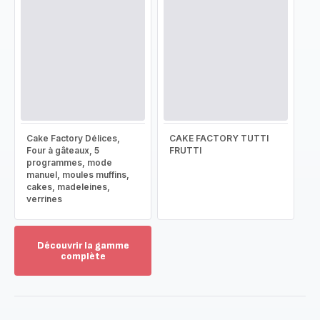
Cake Factory Délices,
CAKE FACTORY TUTTI
Four à gâteaux, 5
FRUTTI
programmes, mode
manuel, moules muffins,
cakes, madeleines,
verrines
Découvrir la gamme
complète
Voir
plus...
-
Découvrir