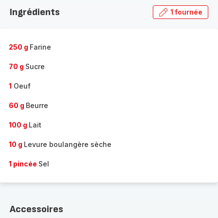
la
Ingrédients
1 fournée
gamme
complète
-
250 g
Farine
70 g
Sucre
1
Oeuf
60 g
Beurre
100 g
Lait
10 g
Levure boulangère sèche
1 pincée
Sel
Accessoires