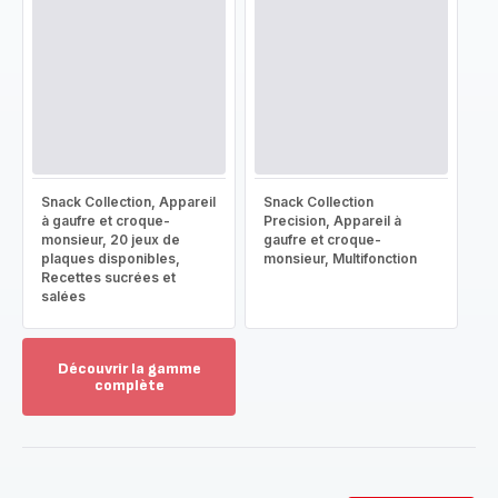
Snack Collection, Appareil
Snack Collection
à gaufre et croque-
Precision, Appareil à
monsieur, 20 jeux de
gaufre et croque-
plaques disponibles,
monsieur, Multifonction
Recettes sucrées et
salées
Découvrir la gamme
complète
Voir
plus...
-
Découvrir
la