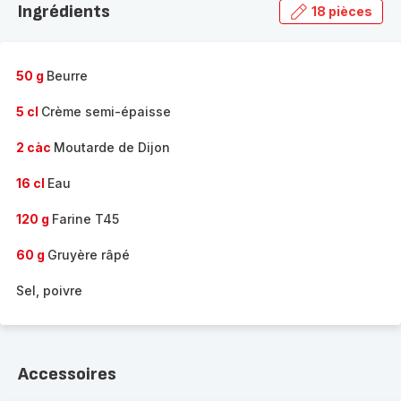
Ingrédients
18 pièces
gamme
complète
-
50 g
Beurre
5 cl
Crème semi-épaisse
2 càc
Moutarde de Dijon
16 cl
Eau
120 g
Farine T45
60 g
Gruyère râpé
Sel, poivre
Accessoires