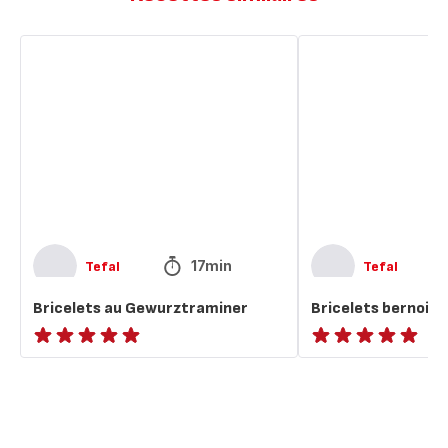
Bricelets
Bricelets
au
bernois
Gewurztraminer
au
chocolat
17min
Tefal
Tefal
Bricelets au Gewurztraminer
Bricelets bernois 
ratings.NaN
ratings.NaN