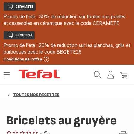
CERAMETE
Copier
Promo de l'été : 30% de réduction sur toutes nos poêles
et casseroles en céramique avec le code CERAMETE
BBQETE26
Copier
Promo de l'été : 20% de réduction sur les planchas, grills et
barbecues avec le code BBQETE26
Conditions de l'offre
Accueil
Ouvrir
Mon
Mon
Tefal
le
compte
panie
menu
TOUTES NOS RECETTES
Bricelets au gruyère
-
/5
-