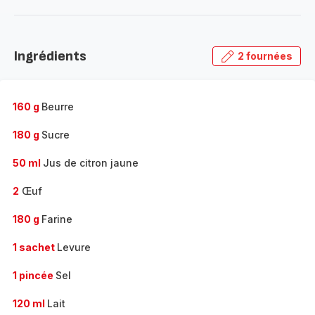
plus...
-
Découvrir
la
Ingrédients
2 fournées
gamme
complète
-
160 g
Beurre
180 g
Sucre
50 ml
Jus de citron jaune
2
Œuf
180 g
Farine
1 sachet
Levure
1 pincée
Sel
120 ml
Lait