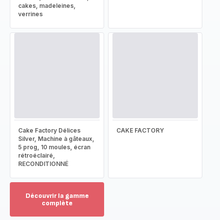
cakes, madeleines,
verrines
Cake Factory Délices
CAKE FACTORY
Silver, Machine à gâteaux,
5 prog, 10 moules, écran
rétroéclairé,
RECONDITIONNÉ
Découvrir la gamme
complète
Voir