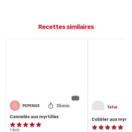
Recettes similaires
Cannelės
Cobbler
aux
aux
myrtilles
myrtilles
35min
PEPENSE
Tefal
Cannelės aux myrtilles
Cobbler aux myrtil
Avis
1 Avis