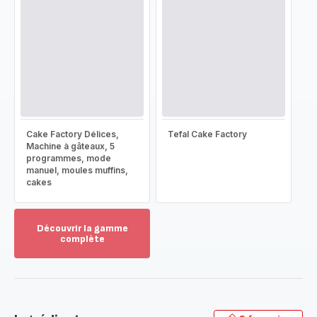
Cake Factory Délices,
Tefal Cake Factory
Machine à gâteaux, 5
programmes, mode
manuel, moules muffins,
cakes
Découvrir la gamme
complète
Voir
plus...
-
Découvrir
la