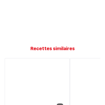
Recettes similaires
Bouchées
Bouchée
au
au
thon
thon