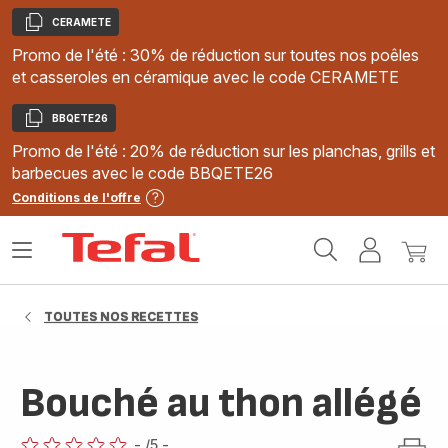
CERAMETE
Copier
Promo de l'été : 30% de réduction sur toutes nos poêles
et casseroles en céramique avec le code CERAMETE
BBQETE26
Copier
Promo de l'été : 20% de réduction sur les planchas, grills et
barbecues avec le code BBQETE26
Conditions de l'offre
Accueil
Ouvrir
Mon
Mon
Tefal
le
compte
panie
menu
TOUTES NOS RECETTES
Bouché au thon allégé
-
/5
-