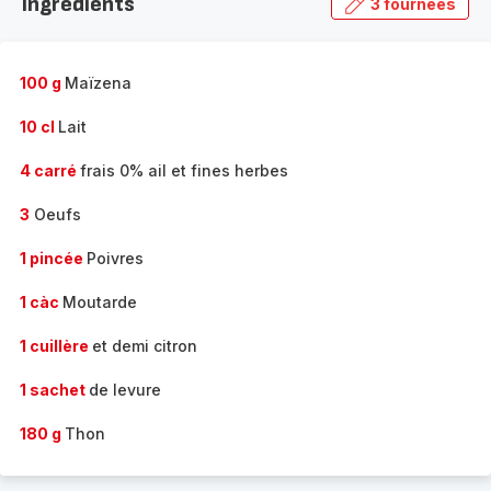
Ingrédients
3 fournées
gamme
complète
-
100 g
Maïzena
10 cl
Lait
4 carré
frais 0% ail et fines herbes
3
Oeufs
1 pincée
Poivres
1 càc
Moutarde
1 cuillère
et demi citron
1 sachet
de levure
180 g
Thon