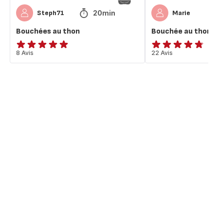
20min
Steph71
Marie
Bouchées au thon
Bouchée au thon
ratings.4.9
8 Avis
ratings.4.7
22 Avis