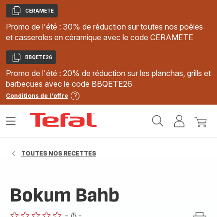
CERAMETE
Copier
Promo de l'été : 30% de réduction sur toutes nos poêles
et casseroles en céramique avec le code CERAMETE
BBQETE26
Copier
Promo de l'été : 20% de réduction sur les planchas, grills et
barbecues avec le code BBQETE26
Conditions de l'offre
Accueil
Ouvrir
Mon
Mon
Tefal
le
compte
panie
menu
TOUTES NOS RECETTES
Bokum Bahb
-
/5
-