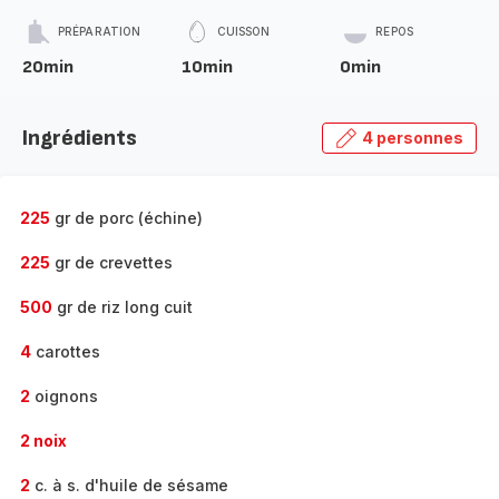
PRÉPARATION
CUISSON
REPOS
20min
10min
0min
Ingrédients
4 personnes
225
gr de porc (échine)
225
gr de crevettes
500
gr de riz long cuit
4
carottes
2
oignons
2 noix
2
c. à s. d'huile de sésame