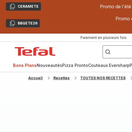
Promo de l'été
CERAMETE
Copier
Promo d
BBQETE26
Copier
Paiement en plusieurs fois
["Poêles
inox,
Accueil
Cake
Factory,
Tefal
Planchas,
Céramique..."]
Bons Plans
Nouveautés
Pizza Pronto
Couteaux Eversharp
P
Accueil
Recettes
TOUTES NOS RECETTES