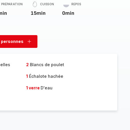
PRÉPARATION
CUISSON
REPOS
min
15min
0min
 personnes
rimer
Ajouter
sonnes
personnes
elles
2
Blancs de poulet
1
Échalote hachée
1 verre
D'eau