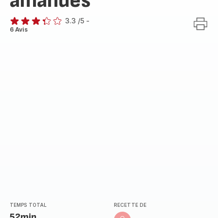
amandes
3.3
/5
-
ratings.3.3
6 Avis
TEMPS TOTAL
RECETTE DE
52min