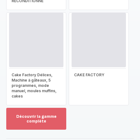
RECONDITIONNÉ
Cake Factory Délices,
CAKE FACTORY
Machine à gâteaux, 5
programmes, mode
manuel, moules muffins,
cakes
Découvrir la gamme
complète
Voir
plus...
-