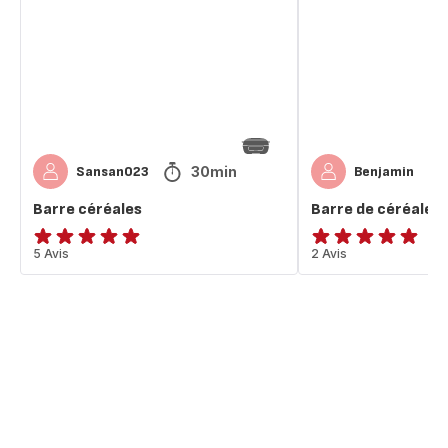
30min
Sansan023
Benjamin
Barre céréales
Barre de céréale
ratings.4.9
5 Avis
Avis
2 Avis
5
étoiles
(moyenne)