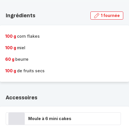
Découvrir
la
Ingrédients
1 fournée
gamme
complète
-
100 g
corn flakes
100 g
miel
60 g
beurre
100 g
de fruits secs
Accessoires
Moule à 6 mini cakes