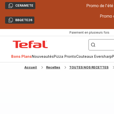
Promo de l'été
CERAMETE
Copier
Promo d
BBQETE26
Copier
Paiement en plusieurs fois
["Poêles
inox,
Accueil
Cake
Factory,
Tefal
Planchas,
Céramique..."]
Bons Plans
Nouveautés
Pizza Pronto
Couteaux Eversharp
P
Accueil
Recettes
TOUTES NOS RECETTES