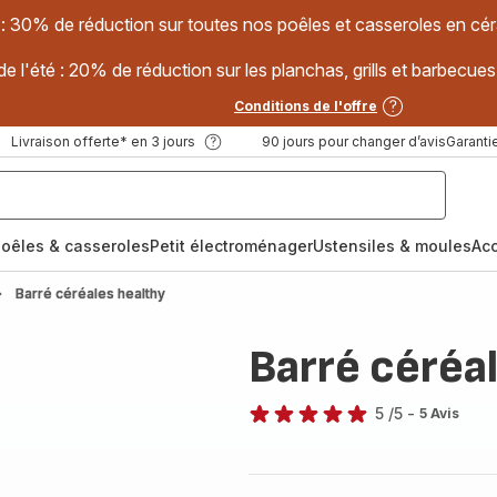
 : 30% de réduction sur toutes nos poêles et casseroles en
e l'été : 20% de réduction sur les planchas, grills et barbec
Conditions de l'offre
Livraison offerte* en 3 jours
90 jours pour changer d’avis
Garantie
oêles & casseroles
Petit électroménager
Ustensiles & moules
Ac
Barré céréales healthy
Barré céréa
5
/5
-
5 Avis
Avis
5
étoiles