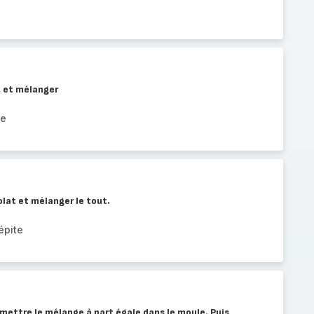
, et mélanger
ne
colat et mélanger le tout.
épite
mettre le mélange à part égale dans le moule. Puis