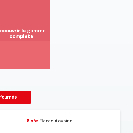
écouvrir la gamme
complète
ir
us...
couvrir
amme
mplète
 fournée
rimer
Ajouter
née
fournée
8 càs
Flocon d’avoine