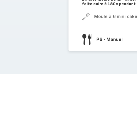
faite cuire à 180c pendant
Moule à 6 mini cak
P6 - Manuel