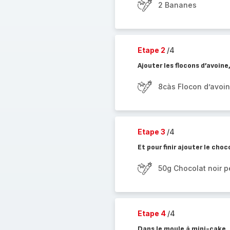
2 Bananes
Etape 2
/4
Ajouter les flocons d’avoine
8càs Flocon d’avoi
Etape 3
/4
Et pour finir ajouter le cho
50g Chocolat noir p
Etape 4
/4
Dans le moule à mini-cake, 