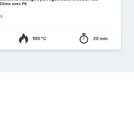
 20mn avec P6
es
180 °C
20 min