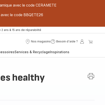
 céramique avec le code CERAMETE
ues avec le code BBQETE26
 2 ans & 15 ans de réparabilité
Nos magasins
Besoin d'aide ?
Nos
Besoin
Mon
Mon
magasins
d'aide
compte
panier
cessoires
Services & Recyclage
Inspirations
?
les healthy