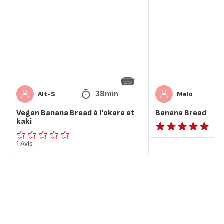
Bread
à
l'okara
et
kaki
38min
Alt-S
Melo
Vegan Banana Bread à l'okara et
Banana Bread
kaki
ratings.NaN
ratings.0
1 Avis