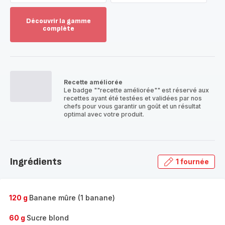
Découvrir la gamme
complète
Voir
plus...
-
Découvrir
la
Recette améliorée
gamme
Le badge ""recette améliorée"" est réservé aux
complète
recettes ayant été testées et validées par nos
-
chefs pour vous garantir un goût et un résultat
optimal avec votre produit.
Ingrédients
1 fournée
120 g
Banane mûre (1 banane)
60 g
Sucre blond