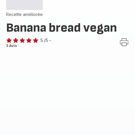
Recette améliorée
Banana bread vegan
5
/5
-
Avis
3 Avis
5
étoiles
(moyenne)