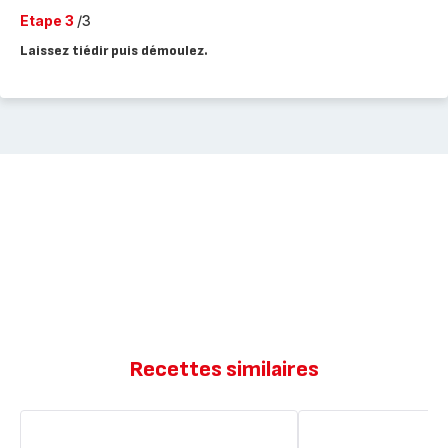
Etape 3
/3
Laissez tiédir puis démoulez.
Recettes similaires
Vegan
Banana
Banana
Bread