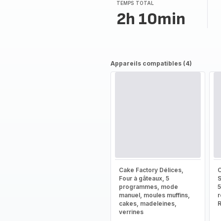
TEMPS TOTAL
2h 10min
Appareils compatibles (4)
Cake Factory Délices,
C
Four à gâteaux, 5
S
programmes, mode
5
manuel, moules muffins,
r
cakes, madeleines,
verrines