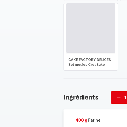
CAKE FACTORY DELICES
Set moules CreaBake
Ingrédients
1
Supp
four
400 g
Farine