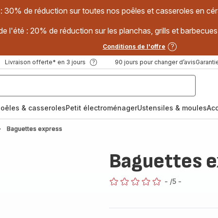
 : 30% de réduction sur toutes nos poêles et casseroles en
e l'été : 20% de réduction sur les planchas, grills et barbec
Conditions de l'offre
Livraison offerte* en 3 jours
90 jours pour changer d’avis
Garantie
oêles & casseroles
Petit électroménager
Ustensiles & moules
Ac
Baguettes express
Baguettes e
-
/5
-
ratings.0