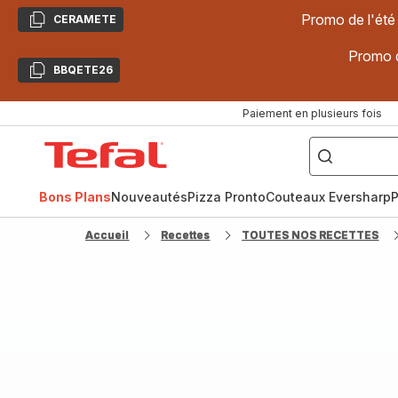
Promo de l'été
CERAMETE
Copier
Promo d
BBQETE26
Copier
Paiement en plusieurs fois
["Poêles
inox,
Accueil
Cake
Factory,
Tefal
Planchas,
Céramique..."]
Bons Plans
Nouveautés
Pizza Pronto
Couteaux Eversharp
P
Accueil
Recettes
TOUTES NOS RECETTES