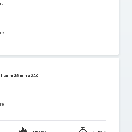
 .
re
t cuire 35 min à 240
re