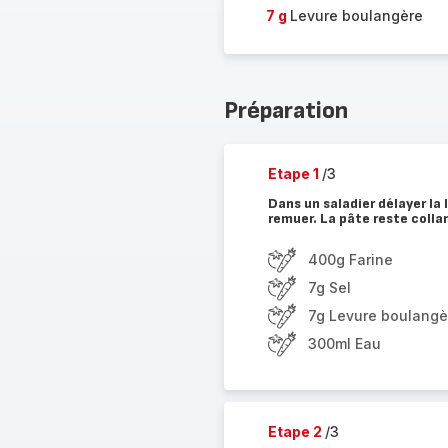
7 g
Levure boulangère
Préparation
Etape 1
/3
Dans un saladier délayer la l
remuer. La pâte reste colla
400g Farine
7g Sel
7g Levure boulangè
300ml Eau
Etape 2
/3