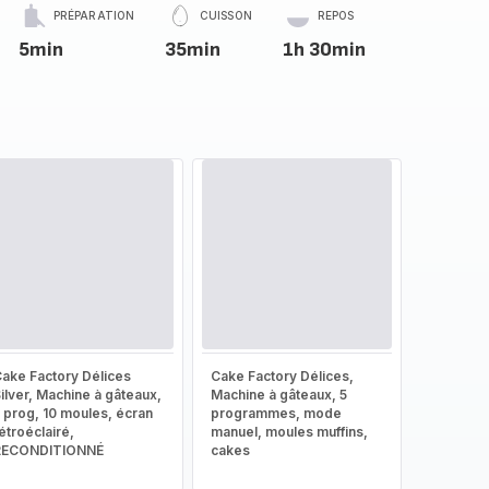
PRÉPARATION
CUISSON
REPOS
5min
35min
1h 30min
ake Factory Délices
Cake Factory Délices,
ilver, Machine à gâteaux,
Machine à gâteaux, 5
 prog, 10 moules, écran
programmes, mode
étroéclairé,
manuel, moules muffins,
RECONDITIONNÉ
cakes