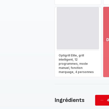
D
Vo
pl
Optigrill Elite, grill
-
intelligent, 12
Dé
programmes, mode
manuel, fonction
la
marquage, 4 personnes
g
co
-
Ingrédients
4
Supp
per