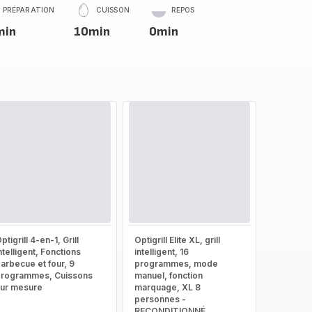
PRÉPARATION
CUISSON
REPOS
min
10min
0min
ptigrill 4-en-1, Grill
Optigrill Elite XL, grill
ntelligent, Fonctions
intelligent, 16
arbecue et four, 9
programmes, mode
rogrammes, Cuissons
manuel, fonction
ur mesure
marquage, XL 8
personnes -
RECONDITIONNÉ