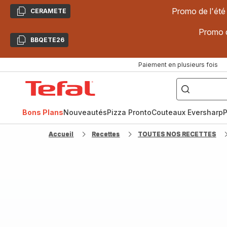
Promo de l'été
CERAMETE
Copier
Promo d
BBQETE26
Copier
Paiement en plusieurs fois
["Poêles
inox,
Accueil
Cake
Factory,
Tefal
Planchas,
Céramique..."]
Bons Plans
Nouveautés
Pizza Pronto
Couteaux Eversharp
P
Accueil
Recettes
TOUTES NOS RECETTES