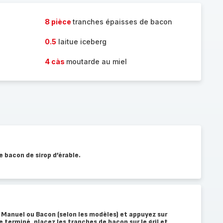
8 pièce
tranches épaisses de bacon
0.5
laitue iceberg
4 càs
moutarde au miel
 bacon de sirop d’érable.
Manuel ou Bacon (selon les modèles) et appuyez sur
 terminé, placez les tranches de bacon sur le gril et