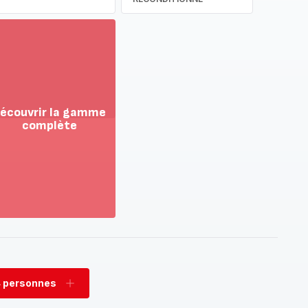
écouvrir la gamme
complète
ir
us...
couvrir
amme
mplète
 personnes
rimer
Ajouter
sonnes
personnes