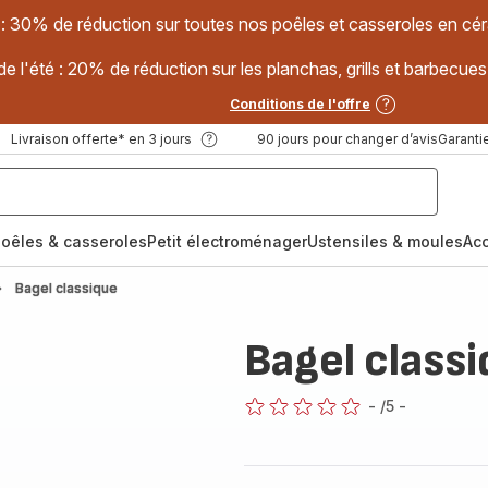
 : 30% de réduction sur toutes nos poêles et casseroles en
e l'été : 20% de réduction sur les planchas, grills et barbec
Conditions de l'offre
Livraison offerte* en 3 jours
90 jours pour changer d’avis
Garantie
oêles & casseroles
Petit électroménager
Ustensiles & moules
Ac
Bagel classique
Bagel class
-
/5
-
ratings.0