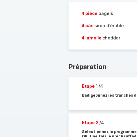
4 pièce
bagels
4 càs
sirop d’érable
4 lamelle
cheddar
Préparation
Etape 1
/4
Badigeonnez les tranches de
Etape 2
/4
Sélectionnez le programme 
OK. Une fois le préchauffage