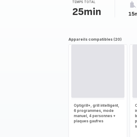
TEMPS TOTAL
25min
15
Appareils compatibles (20)
Optigrill+, grill intelligent,
O
6 programmes, mode
i
manuel, 4 personnes +
b
plaques gaufres
p
s