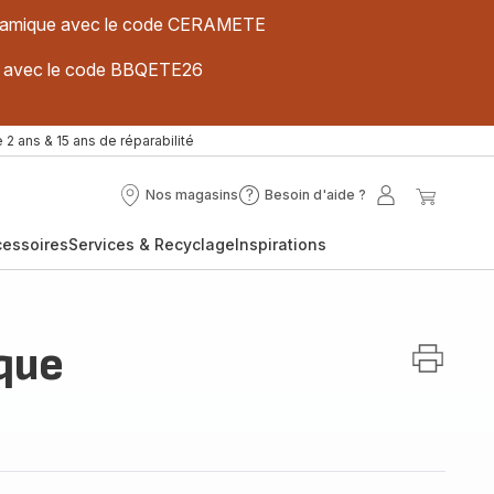
 céramique avec le code CERAMETE
ues avec le code BBQETE26
 2 ans & 15 ans de réparabilité
Nos magasins
Besoin d'aide ?
Nos
Besoin
Mon
Mon
magasins
d'aide
compte
panier
cessoires
Services & Recyclage
Inspirations
?
ique