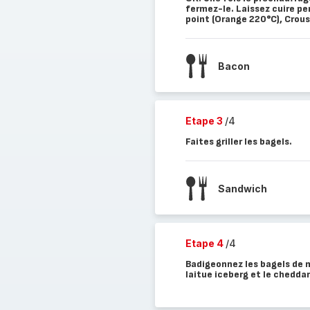
fermez-le. Laissez cuire pe
point (Orange 220°C), Crous
Bacon
Etape 3
/4
Faites griller les bagels.
Sandwich
Etape 4
/4
Badigeonnez les bagels de m
laitue iceberg et le cheddar