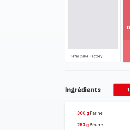
D
Vo
pl
-
Dé
Tefal Cake Factory
la
g
co
-
Ingrédients
1
Supp
four
300 g
Farine
250 g
Beurre