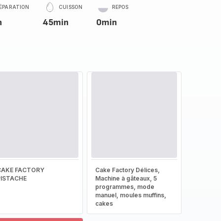
ÉPARATION
CUISSON
REPOS
n
45min
0min
CAKE FACTORY
Cake Factory Délices,
PISTACHE
Machine à gâteaux, 5
programmes, mode
manuel, moules muffins,
cakes