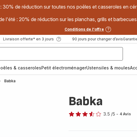
 : 30% de réduction sur toutes nos poêles et casseroles en
e l'été : 20% de réduction sur les planchas, grills et barbec
Conditions de l'offre
Livraison offerte* en 3 jours
90 jours pour changer d’avis
Garantie
oêles & casseroles
Petit électroménager
Ustensiles & moules
Ac
Babka
Babka
3.5
/5
-
4 Avis
ratings.3.5