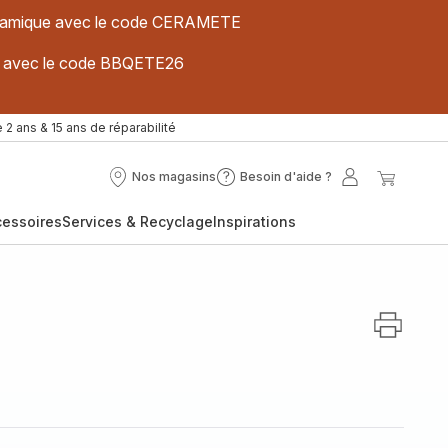
 céramique avec le code CERAMETE
ues avec le code BBQETE26
 2 ans & 15 ans de réparabilité
Nos magasins
Besoin d'aide ?
Nos
Besoin
Mon
Mon
magasins
d'aide
compte
panier
cessoires
Services & Recyclage
Inspirations
?