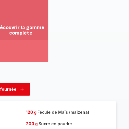
écouvrir la gamme
complète
ir
us...
couvrir
amme
mplète
 fournée
rimer
Ajouter
née
fournée
120 g
Fécule de Maïs (maïzena)
200 g
Sucre en poudre