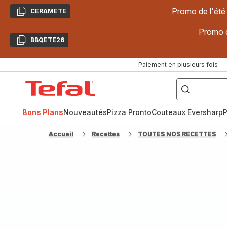
Promo de l'été
CERAMETE
Copier
Promo d
BBQETE26
Copier
Paiement en plusieurs fois
["Poêles
inox,
Accueil
Cake
Factory,
Tefal
Planchas,
Céramique..."]
Bons Plans
Nouveautés
Pizza Pronto
Couteaux Eversharp
P
Accueil
Recettes
TOUTES NOS RECETTES