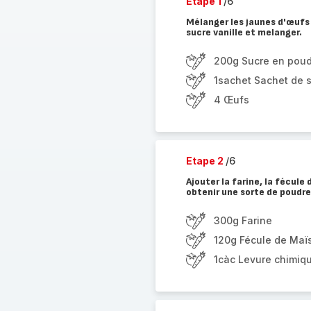
Etape 1
/6
Mélanger les jaunes d'œufs 
sucre vanille et melanger.
200g Sucre en pou
1sachet Sachet de s
4 Œufs
Etape 2
/6
Ajouter la farine, la fécule 
obtenir une sorte de poudre
300g Farine
120g Fécule de Maï
1càc Levure chimiq