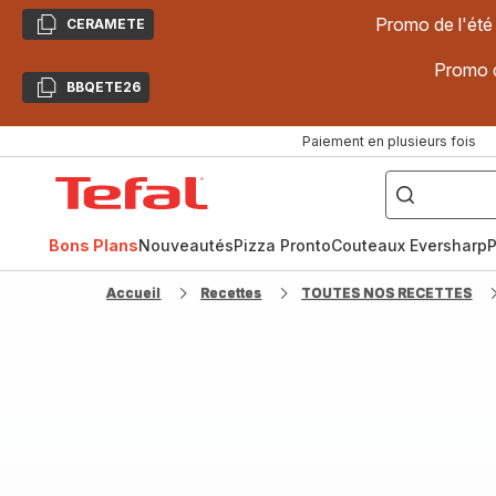
Promo de l'été
CERAMETE
Copier
Promo d
BBQETE26
Copier
Paiement en plusieurs fois
["Poêles
inox,
Accueil
Cake
Factory,
Tefal
Planchas,
Céramique..."]
Bons Plans
Nouveautés
Pizza Pronto
Couteaux Eversharp
P
Accueil
Recettes
TOUTES NOS RECETTES