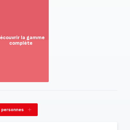
écouvrir la gamme
complète
ir
us...
couvrir
amme
mplète
 personnes
rimer
Ajouter
sonnes
personnes