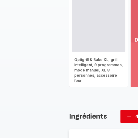
D
Vo
pl
Optigrill & Bake XL, grill
-
intelligent, 9 programmes,
Dé
mode manuel, XL 8
personnes, accessoire
la
four
g
co
-
Ingrédients
4
Supp
per