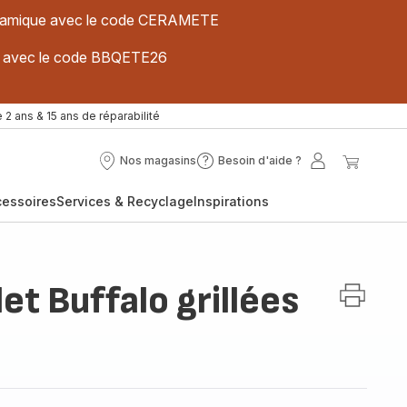
 céramique avec le code CERAMETE
ues avec le code BBQETE26
 2 ans & 15 ans de réparabilité
Nos magasins
Besoin d'aide ?
Nos
Besoin
Mon
Mon
magasins
d'aide
compte
panier
cessoires
Services & Recyclage
Inspirations
?
let Buffalo grillées