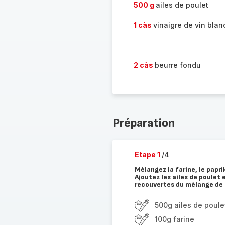
500 g
ailes de poulet
1 càs
vinaigre de vin blan
2 càs
beurre fondu
Préparation
Etape 1
/4
Mélangez la farine, le papri
Ajoutez les ailes de poulet
recouvertes du mélange de f
500g ailes de poule
100g farine