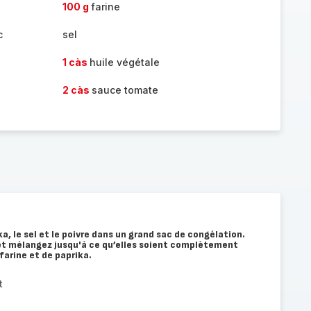
100 g
farine
c
sel
1 càs
huile végétale
2 càs
sauce tomate
ka, le sel et le poivre dans un grand sac de congélation.
 et mélangez jusqu'à ce qu’elles soient complètement
arine et de paprika.
t