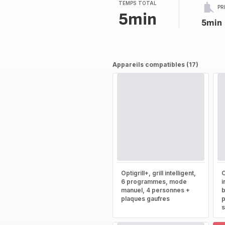
TEMPS TOTAL
PR
5min
5min
Appareils compatibles (17)
Optigrill+, grill intelligent,
O
6 programmes, mode
i
manuel, 4 personnes +
b
plaques gaufres
p
s