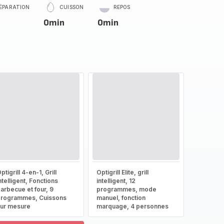
ÉPARATION
CUISSON
REPOS
0min
0min
ptigrill 4-en-1, Grill
Optigrill Elite, grill
ntelligent, Fonctions
intelligent, 12
arbecue et four, 9
programmes, mode
rogrammes, Cuissons
manuel, fonction
ur mesure
marquage, 4 personnes