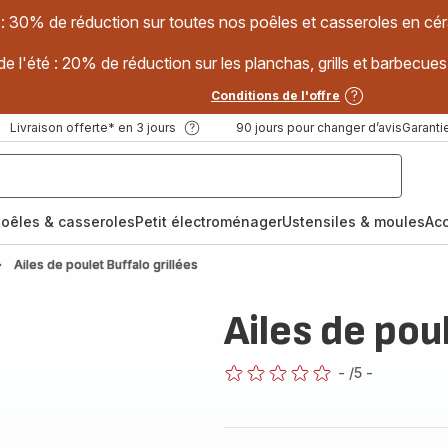
 : 30% de réduction sur toutes nos poêles et casseroles en
e l'été : 20% de réduction sur les planchas, grills et barbec
Conditions de l'offre
Livraison offerte* en 3 jours
90 jours pour changer d’avis
Garantie
oêles & casseroles
Petit électroménager
Ustensiles & moules
Ac
Ailes de poulet Buffalo grillées
Ailes de pou
-
/5
-
ratings.0