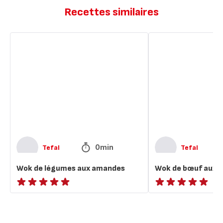
Recettes similaires
Wok
Wok
de
de
légumes
bœuf
aux
aux
amandes
légumes
0min
Tefal
Tefal
Wok de légumes aux amandes
Wok de bœuf aux 
ratings.NaN
ratings.NaN