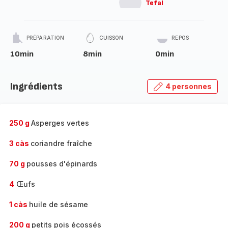
Tefal
PRÉPARATION
CUISSON
REPOS
10min
8min
0min
Ingrédients
4 personnes
250 g
Asperges vertes
3 càs
coriandre fraîche
70 g
pousses d'épinards
4
Œufs
1 càs
huile de sésame
200 g
petits pois écossés