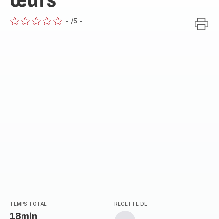
œufs
-
/5
-
ratings.0
TEMPS TOTAL
RECETTE DE
18min