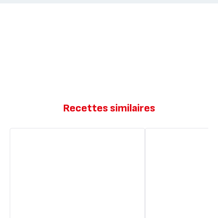
Recettes similaires
Tarte
Tarte
aux
aux
pommes
pommes