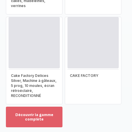
cakes, madeleines,
verrines
Cake Factory Délices
CAKE FACTORY
Silver, Machine à gâteaux,
5 prog, 10 moules, écran
rétroéclairé,
RECONDITIONNÉ
Découvrir la gamme
complète
Voir
plus...