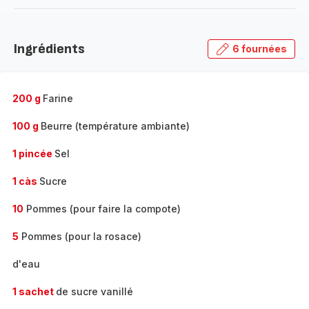
-
Découvrir
la
Ingrédients
6 fournées
gamme
complète
-
200 g
Farine
100 g
Beurre (température ambiante)
1 pincée
Sel
1 càs
Sucre
10
Pommes (pour faire la compote)
5
Pommes (pour la rosace)
d'eau
1 sachet
de sucre vanillé