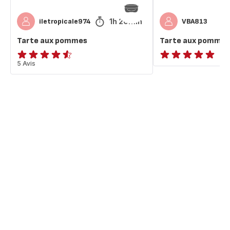
1h 20min
iletropicale974
VBA813
Tarte aux pommes
Tarte aux pommes
ratings.4.5
5 Avis
ratings.NaN