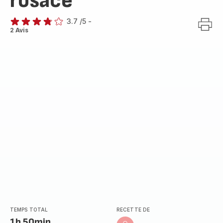
rosace
3.7
/5
-
ratings.3.7
2 Avis
TEMPS TOTAL
RECETTE DE
1h 50min