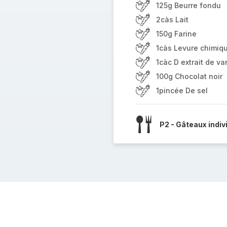
125g Beurre fondu
2càs Lait
150g Farine
1càs Levure chimiq
1càc D extrait de van
100g Chocolat noir
1pincée De sel
P2 - Gâteaux indiv