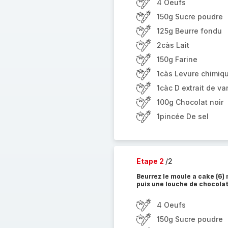
4 Oeufs
150g Sucre poudre
125g Beurre fondu
2càs Lait
150g Farine
1càs Levure chimiq
1càc D extrait de van
100g Chocolat noir
1pincée De sel
Etape 2
/2
Beurrez le moule a cake (6)
puis une louche de chocolat
4 Oeufs
150g Sucre poudre