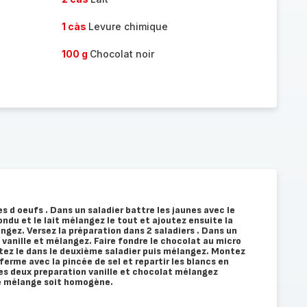
1 càs
Levure chimique
100 g
Chocolat noir
s d oeufs . Dans un saladier battre les jaunes avec le
fondu et le lait mélangez le tout et ajoutez ensuite la
angez. Versez la préparation dans 2 saladiers . Dans un
e vanille et mélangez. Faire fondre le chocolat au micro
tez le dans le deuxième saladier puis mélangez. Montez
ferme avec la pincée de sel et repartir les blancs en
es deux preparation vanille et chocolat mélangez
e mélange soit homogène.