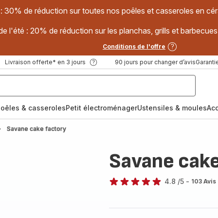
 : 30% de réduction sur toutes nos poêles et casseroles en
e l'été : 20% de réduction sur les planchas, grills et barbec
Conditions de l'offre
Livraison offerte* en 3 jours
90 jours pour changer d’avis
Garantie
oêles & casseroles
Petit électroménager
Ustensiles & moules
Ac
Savane cake factory
Savane cake
4.8
/5
-
103 Avis
ratings.4.8