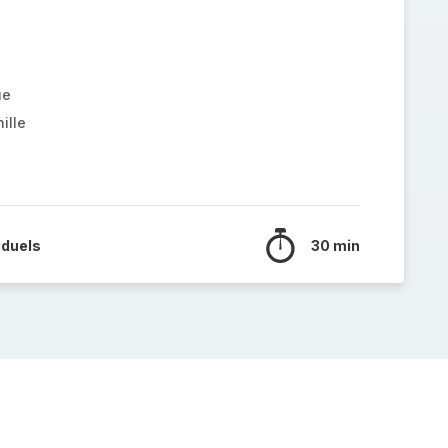
ue
ille
iduels
30 min