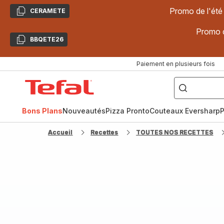
Promo de l'été
CERAMETE
Copier
Promo d
BBQETE26
Copier
Paiement en plusieurs fois
["Poêles
inox,
Accueil
Cake
Factory,
Tefal
Planchas,
Céramique..."]
Bons Plans
Nouveautés
Pizza Pronto
Couteaux Eversharp
P
Accueil
Recettes
TOUTES NOS RECETTES