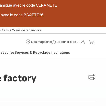
 céramique avec le code CERAMETE
ues avec le code BBQETE26
 2 ans & 15 ans de réparabilité
Nos magasins
Besoin d'aide ?
Nos
Besoin
Mon
Mon
magasins
d'aide
compte
panier
cessoires
Services & Recyclage
Inspirations
?
 factory