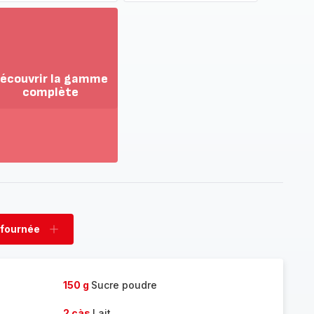
écouvrir la gamme
complète
ir
us...
couvrir
amme
mplète
 fournée
rimer
Ajouter
née
fournée
150 g
Sucre poudre
2 càs
Lait