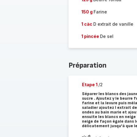
150 g
Farine
1 càc
D extrait de vanille
1 pincée
De sel
Préparation
Etape 1
/2
Séparer les blancs des jaune
sucre . Ajoutez y le beurre 
farine et la levure puis mél
saladier ajoutez l extrait d
ondes au bain marie et ajou
ensuite les blancs en neige 
neige de façon égale dans l
délicatement jusqu'à que l