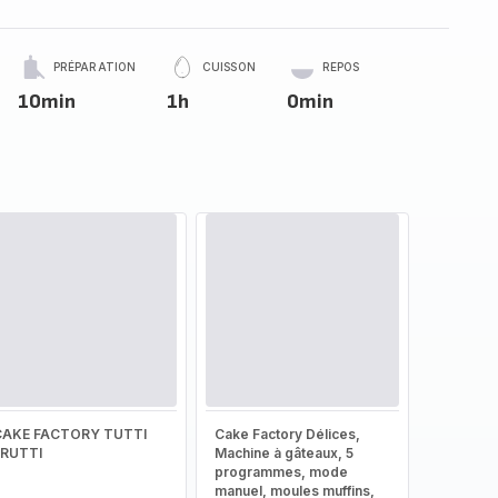
PRÉPARATION
CUISSON
REPOS
10min
1h
0min
CAKE FACTORY TUTTI
Cake Factory Délices,
FRUTTI
Machine à gâteaux, 5
programmes, mode
manuel, moules muffins,