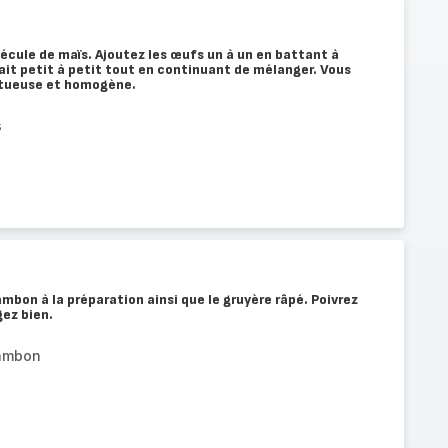
fécule de maïs. Ajoutez les œufs un à un en battant à
 lait petit à petit tout en continuant de mélanger. Vous
ctueuse et homogène.
s
mbon à la préparation ainsi que le gruyère râpé. Poivrez
ez bien.
jambon