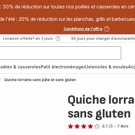
 : 30% de réduction sur toutes nos poêles et casseroles en
e l'été : 20% de réduction sur les planchas, grills et barbec
Conditions de l'offre
Livraison offerte* en 3 jours
90 jours pour changer d’avis
Garantie
oêles & casseroles
Petit électroménager
Ustensiles & moules
Ac
Quiche lorraine sans pâte et sans gluten
Quiche lorra
sans gluten
4.1
/5
-
7 Avis
ratings.4.1