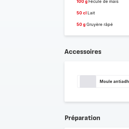
100 g
Fécule de maïs
50 cl
Lait
50 g
Gruyère râpé
Accessoires
Moule antiadh
Préparation