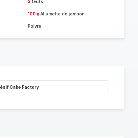
3
Œufs
100 g
Allumette de jambon
Poivre
ésif Cake Factory