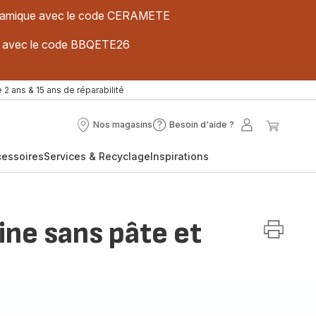
 céramique avec le code CERAMETE
ues avec le code BBQETE26
 2 ans & 15 ans de réparabilité
Nos magasins
Besoin d'aide ?
Nos
Besoin
Mon
Mon
magasins
d'aide
compte
panier
cessoires
Services & Recyclage
Inspirations
?
ine sans pâte et