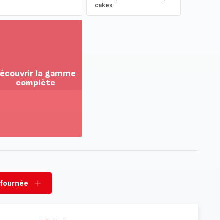
cakes
écouvrir la gamme
complète
ir
us...
couvrir
amme
mplète
 fournée
rimer
Ajouter
née
fournée