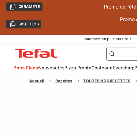
Promo de l'été
CERAMETE
Copier
Promo d
BBQETE26
Copier
Paiement en plusieurs fois
["Poêles
inox,
Accueil
Cake
Factory,
Tefal
Planchas,
Céramique..."]
Bons Plans
Nouveautés
Pizza Pronto
Couteaux Eversharp
P
Accueil
Recettes
TOUTES NOS RECETTES