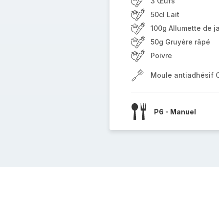
3 Œufs
50cl Lait
100g Allumette de 
50g Gruyère râpé
Poivre
Moule antiadhésif 
P6 - Manuel