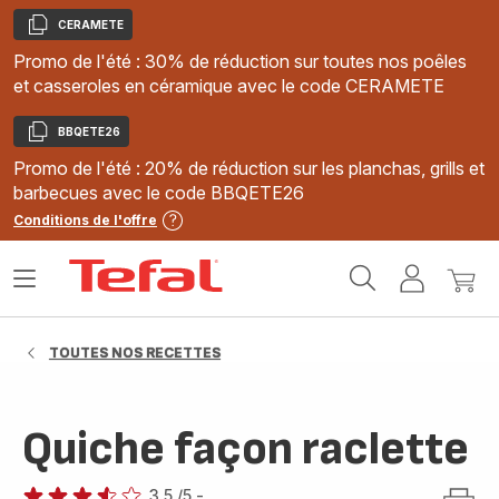
CERAMETE
Copier
Promo de l'été : 30% de réduction sur toutes nos poêles
et casseroles en céramique avec le code CERAMETE
BBQETE26
Copier
Promo de l'été : 20% de réduction sur les planchas, grills et
barbecues avec le code BBQETE26
Conditions de l'offre
Accueil
Ouvrir
Mon
Mon
Tefal
le
compte
panie
menu
TOUTES NOS RECETTES
Quiche façon raclette
3.5
/5
-