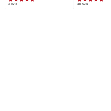
ratings.4.5
3 Avis
ratings.4.7
40 Avis