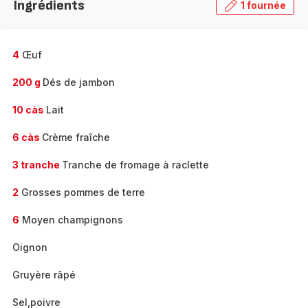
Ingrédients
1 fournée
gamme
complète
-
4
Œuf
200 g
Dés de jambon
10 càs
Lait
6 càs
Crème fraîche
3 tranche
Tranche de fromage à raclette
2
Grosses pommes de terre
6
Moyen champignons
Oignon
Gruyère râpé
Sel,poivre