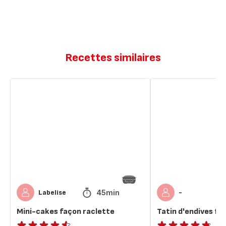
Recettes similaires
Mini-
Tatin
cakes
d'endives
façon
façon
raclette
raclette
45min
Labelise
-
Mini-cakes façon raclette
Tatin d'endives fa