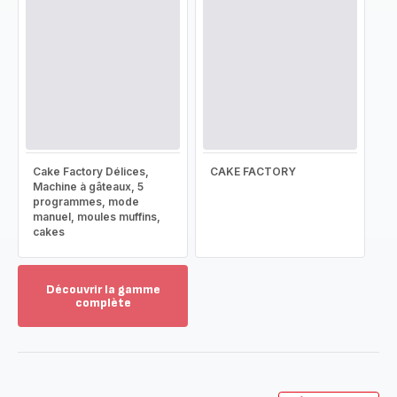
Cake Factory Délices,
CAKE FACTORY
Machine à gâteaux, 5
programmes, mode
manuel, moules muffins,
cakes
Découvrir la gamme
complète
Voir
plus...
-
Découvrir
la