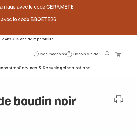
 céramique avec le code CERAMETE
ues avec le code BBQETE26
 2 ans & 15 ans de réparabilité
Nos magasins
Besoin d'aide ?
Nos
Besoin
Mon
Mon
magasins
d'aide
compte
panier
cessoires
Services & Recyclage
Inspirations
?
de boudin noir