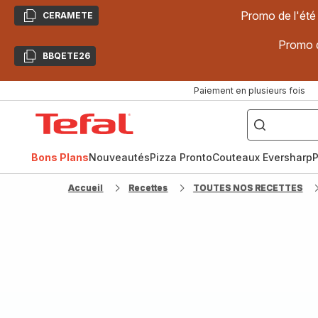
Promo de l'été
CERAMETE
Copier
Promo d
BBQETE26
Copier
Paiement en plusieurs fois
["Poêles
inox,
Accueil
Cake
Factory,
Tefal
Planchas,
Céramique..."]
Bons Plans
Nouveautés
Pizza Pronto
Couteaux Eversharp
P
Accueil
Recettes
TOUTES NOS RECETTES