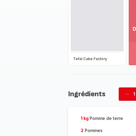
D
Vo
pl
-
Dé
Tefal Cake Factory
la
g
co
-
Ingrédients
1
Supp
four
1 kg
Pomme de terre
2
Pommes