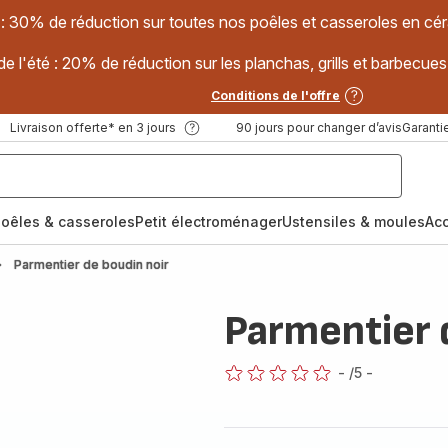
 : 30% de réduction sur toutes nos poêles et casseroles en
e l'été : 20% de réduction sur les planchas, grills et barbec
Conditions de l'offre
Livraison offerte* en 3 jours
90 jours pour changer d’avis
Garantie
oêles & casseroles
Petit électroménager
Ustensiles & moules
Ac
Parmentier de boudin noir
Parmentier 
-
/5
-
ratings.0