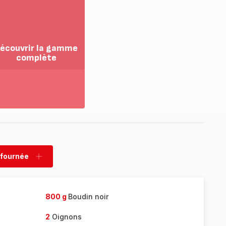
écouvrir la gamme
complète
ir
us...
couvrir
amme
mplète
 fournée
rimer
Ajouter
née
fournée
800 g
Boudin noir
2
Oignons