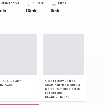
PRÉPARATION
CUISSON
REPOS
min
30min
0min
CAKE FACTORY
Cake Factory Délices
PISTACHE
Silver, Machine à gâteaux,
5 prog, 10 moules, écran
rétroéclairé,
RECONDITIONNÉ