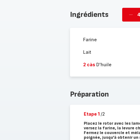
Ingrédients
4
Supp
per
Farine
Lait
2 càs
D'huile
Préparation
Etape 1
/2
Placez le rotor avec les lame
versez la farine, la levure ch
Fermez le couvercle et mél
poignée, jusqu’à obtenir u