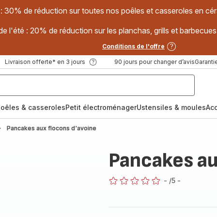
 : 30% de réduction sur toutes nos poêles et casseroles en
e l'été : 20% de réduction sur les planchas, grills et barbec
Conditions de l'offre
Livraison offerte* en 3 jours
90 jours pour changer d’avis
Garantie
oêles & casseroles
Petit électroménager
Ustensiles & moules
Ac
Pancakes aux flocons d'avoine
Pancakes au
-
/5
-
ratings.0