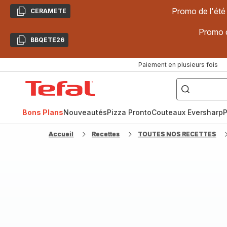
Promo de l'été
CERAMETE
Copier
Promo d
BBQETE26
Copier
Paiement en plusieurs fois
["Poêles
inox,
Accueil
Cake
Factory,
Tefal
Planchas,
Céramique..."]
Bons Plans
Nouveautés
Pizza Pronto
Couteaux Eversharp
P
Accueil
Recettes
TOUTES NOS RECETTES