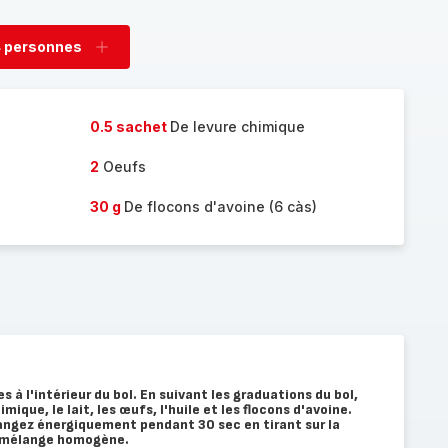
 personnes
rimer
Ajouter
sonnes
personnes
0.5 sachet
De levure chimique
2
Oeufs
30 g
De flocons d'avoine (6 càs)
s à l'intérieur du bol. En suivant les graduations du bol,
imique, le lait, les œufs, l'huile et les flocons d'avoine.
angez énergiquement pendant 30 sec en tirant sur la
n mélange homogène.