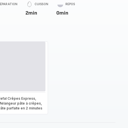
RÉPARATION
CUISSON
REPOS
2min
0min
efal Crêpes Express,
élangeur pâte à crêpes,
âte parfaite en 2 minutes