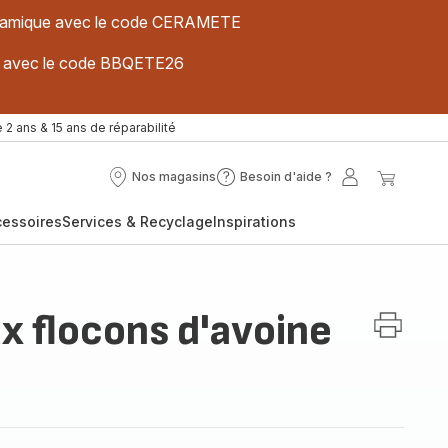
 céramique avec le code CERAMETE
ues avec le code BBQETE26
 2 ans & 15 ans de réparabilité
Nos magasins
Besoin d'aide ?
Nos
Besoin
Mon
Mon
magasins
d'aide
compte
panier
cessoires
Services & Recyclage
Inspirations
?
x flocons d'avoine