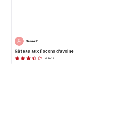
Benecf
Gâteau aux flocons d'avoine
4 Avis
ratings.3.4