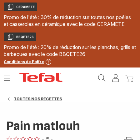
CERAMETE
Copier
Promo de l'été : 30% de réduction sur toutes nos poêles
et casseroles en céramique avec le code CERAMETE
BBQETE26
Copier
Promo de l'été : 20% de réduction sur les planchas, grills et
barbecues avec le code BBQETE26
Conditions de l'offre
Accueil
Ouvrir
Mon
Mon
Tefal
le
compte
panie
menu
TOUTES NOS RECETTES
Pain matlouh
-
/5
-