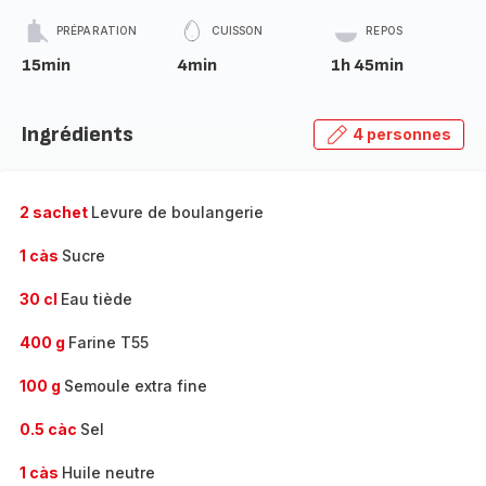
PRÉPARATION
CUISSON
REPOS
15min
4min
1h 45min
Ingrédients
4 personnes
2 sachet
Levure de boulangerie
1 càs
Sucre
30 cl
Eau tiède
400 g
Farine T55
100 g
Semoule extra fine
0.5 càc
Sel
1 càs
Huile neutre