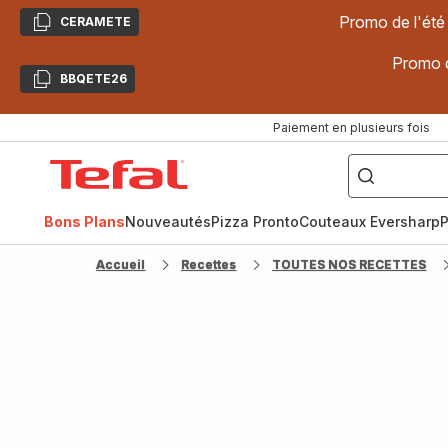
Promo de l'été
CERAMETE
Copier
Promo d
BBQETE26
Copier
Paiement en plusieurs fois
["Poêles
inox,
Accueil
Cake
Factory,
Tefal
Planchas,
Céramique..."]
Bons Plans
Nouveautés
Pizza Pronto
Couteaux Eversharp
P
Accueil
Recettes
TOUTES NOS RECETTES