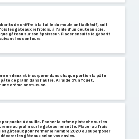
arits de chiffre à la taille du moule antiadhésif, soit
fois les gâteaux refroidis, à l'aide d'un couteau scie,
ue gâteau sur son épaisseur. Placer ensuite le gabarit
suivant les contours.
ère en deux et incorporer dans chaque portion la pâte
pâte de pralin dans l'autre. A l'aide d'un fouet,
ir une crème onctueuse.
 par poche à douille. Pocher la crème pistache sur les
crème au pralin sur le gâteau noisette. Placer au frais
les gâteaux pour former le nombre 2020 ou superposer
r, décorer les gâteaux selon vos envies.