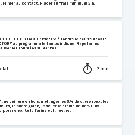
. Filmer au contact. Placer au frais minimum 2 h.
ETTE ET PISTACHE : Mettre à fondre le beurre dans le
CTORY au programme le temps indiqué. Répéter les
liser les fournées suivantes.
olat
7 min
'une cuillère en bois, mélanger les 3/4 du sucre roux, les
ufs, le sucre glace, le sel et la crème liquide. Puis
rporer ensuite la farine et la levure.