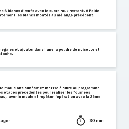
s 6 blancs d'œufs avec le sucre roux restant. A l'aide
catement les blancs montés au mélange précédent.
s égales et ajouter dans l'une la poudre de noisette et
stache.
 le moule antiadhésif et mettre à cuire au programme
es étapes précédentes pour réaliser les fournées
au, laver le moule et répéter l'opération avec la 2ème
tager
30 min