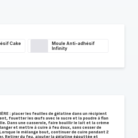
ésif Cake
Moule Anti-adhésif
Infinity
E : placer les feuilles de gélatine dans un récipient
ent, fouetter les œufs avec le sucre et la poudre à flan
lle. Dans une casserole, faire bouillir le lait et la crème
élanger et mettre à cuire à feu doux, sans cesser de
 Lorsque le mélange bout, continuer de cuire pendant 2
r. Retirer du feu, ajouter la gélatine égouttée et