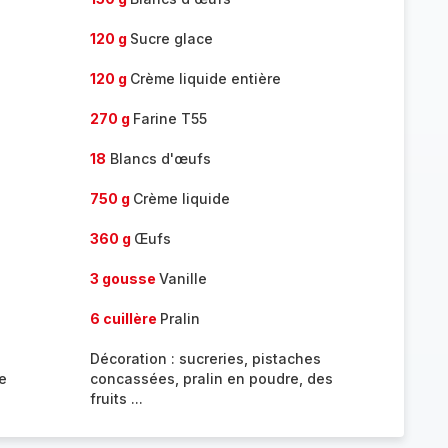
120 g
Sucre glace
120 g
Crème liquide entière
270 g
Farine T55
18
Blancs d'œufs
750 g
Crème liquide
360 g
Œufs
3 gousse
Vanille
6 cuillère
Pralin
Décoration : sucreries, pistaches
e
concassées, pralin en poudre, des
fruits ...