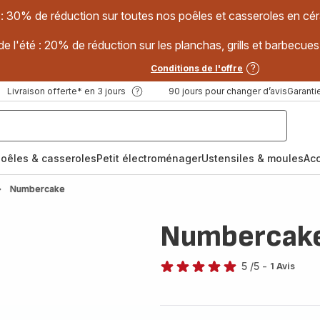
 : 30% de réduction sur toutes nos poêles et casseroles en
e l'été : 20% de réduction sur les planchas, grills et barbec
Conditions de l'offre
Livraison offerte* en 3 jours
90 jours pour changer d’avis
Garantie
oêles & casseroles
Petit électroménager
Ustensiles & moules
Ac
Numbercake
Numbercak
5
/5
-
1 Avis
Avis
5
étoiles