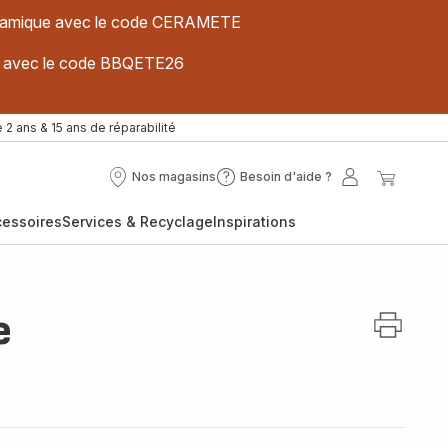
 céramique avec le code CERAMETE
ues avec le code BBQETE26
 2 ans & 15 ans de réparabilité
Nos magasins
Besoin d'aide ?
Nos
Besoin
Mon
Mon
magasins
d'aide
compte
panier
cessoires
Services & Recyclage
Inspirations
?
e