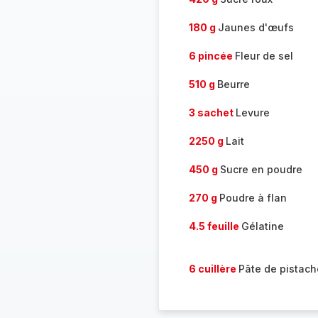
180 g
Jaunes d'œufs
6 pincée
Fleur de sel
510 g
Beurre
3 sachet
Levure
2250 g
Lait
450 g
Sucre en poudre
270 g
Poudre à flan
4.5 feuille
Gélatine
6 cuillère
Pâte de pistach