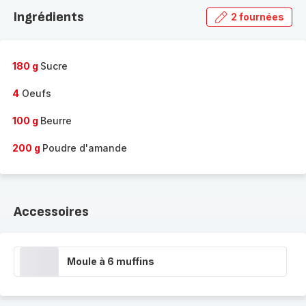
la
Ingrédients
2 fournées
gamme
complète
-
180 g
Sucre
4
Oeufs
100 g
Beurre
200 g
Poudre d'amande
Accessoires
Moule à 6 muffins