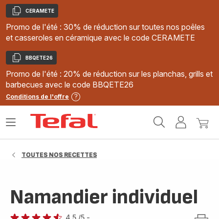
CERAMETE
Copier
Promo de l'été : 30% de réduction sur toutes nos poêles
et casseroles en céramique avec le code CERAMETE
BBQETE26
Copier
Promo de l'été : 20% de réduction sur les planchas, grills et
barbecues avec le code BBQETE26
Conditions de l'offre
Accueil
Ouvrir
Mon
Mon
Tefal
le
compte
panie
menu
TOUTES NOS RECETTES
Namandier individuel
4.5
/5
-