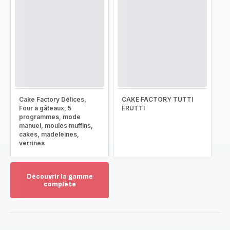
Cake Factory Délices,
CAKE FACTORY TUTTI
Four à gâteaux, 5
FRUTTI
programmes, mode
manuel, moules muffins,
cakes, madeleines,
verrines
Découvrir la gamme
complète
Voir
plus...
-
Découvrir