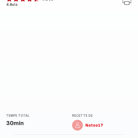
ratings.4.5
4 Avis
TEMPS TOTAL
RECETTE DE
30min
Natoo17