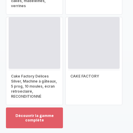
cakes, madeleines,
verrines
Cake Factory Délices
CAKE FACTORY
Silver, Machine à gâteaux,
5 prog, 10 moules, écran
rétroéclairé,
RECONDITIONNÉ
Découvrir la gamme
complète
Voir
plus...