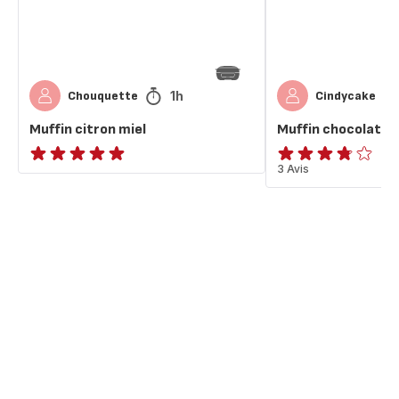
1h
Chouquette
Cindycake
Muffin citron miel
Muffin chocolat s
ratings.NaN
ratings.3.7
3 Avis