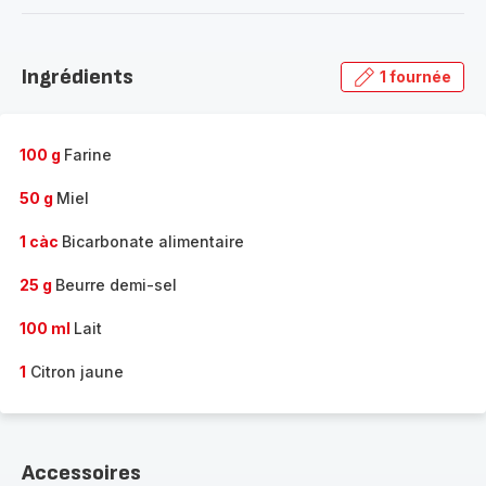
-
Découvrir
la
Ingrédients
1 fournée
gamme
complète
-
100 g
Farine
50 g
Miel
1 càc
Bicarbonate alimentaire
25 g
Beurre demi-sel
100 ml
Lait
1
Citron jaune
Accessoires