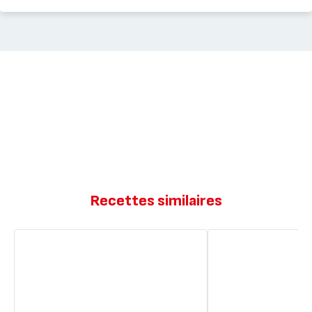
Recettes similaires
Muffin
Muffin
citron
chocolat
miel
sans
œufs