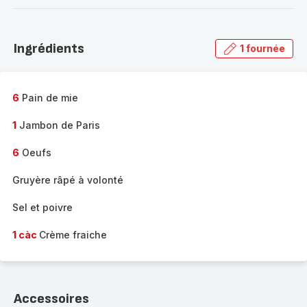
-
Découvrir
la
Ingrédients
1 fournée
gamme
complète
-
6
Pain de mie
1
Jambon de Paris
6
Oeufs
Gruyère râpé à volonté
Sel et poivre
1 càc
Crème fraiche
Accessoires