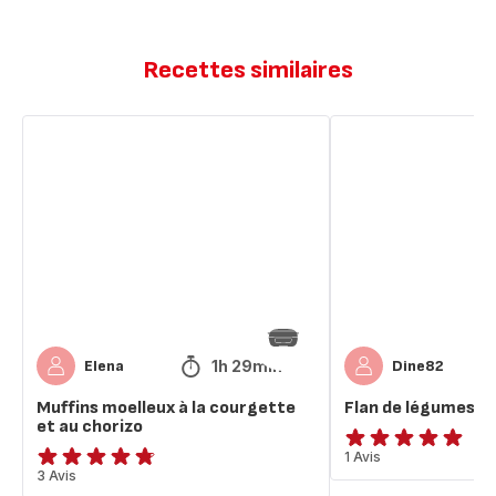
Recettes similaires
Muffins
Flan
moelleux
de
à
légumes
la
chorizo
courgette
et
au
chorizo
1h 29min
Elena
Dine82
Muffins moelleux à la courgette
Flan de légumes c
et au chorizo
Avis
1 Avis
ratings.4.7
3 Avis
5