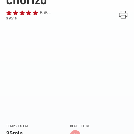
chorizo
5
/5
-
Avis
3 Avis
5
étoiles
(moyenne)
TEMPS TOTAL
RECETTE DE
35min