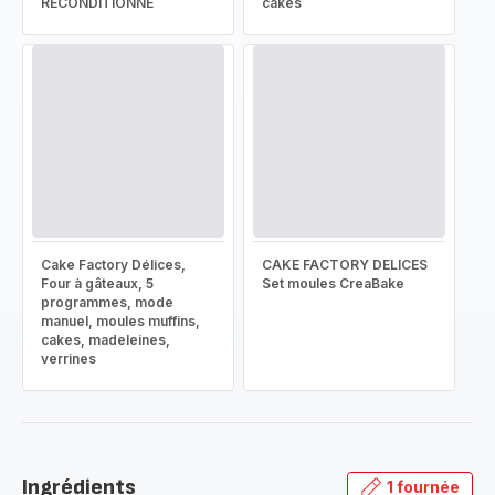
RECONDITIONNÉ
cakes
Cake Factory Délices,
CAKE FACTORY DELICES
Four à gâteaux, 5
Set moules CreaBake
programmes, mode
manuel, moules muffins,
cakes, madeleines,
verrines
Ingrédients
1 fournée