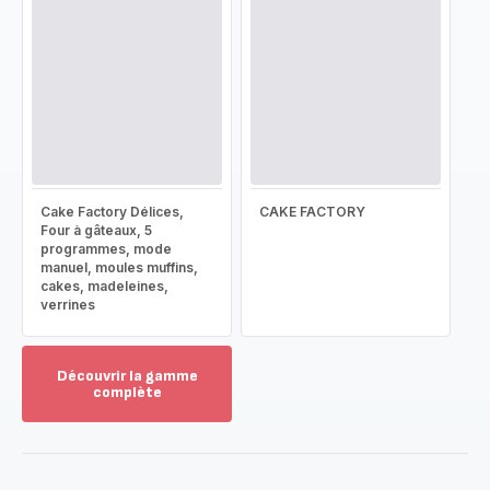
Cake Factory Délices,
CAKE FACTORY
Four à gâteaux, 5
programmes, mode
manuel, moules muffins,
cakes, madeleines,
verrines
Découvrir la gamme
complète
Voir
plus...
-
Découvrir