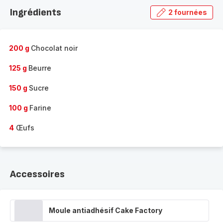
la
Ingrédients
2 fournées
gamme
complète
-
200 g
Chocolat noir
125 g
Beurre
150 g
Sucre
100 g
Farine
4
Œufs
Accessoires
Moule antiadhésif Cake Factory