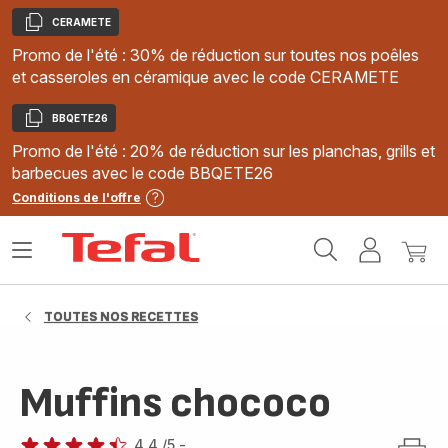
CERAMETE
Copier
Promo de l'été : 30% de réduction sur toutes nos poêles
et casseroles en céramique avec le code CERAMETE
BBQETE26
Copier
Promo de l'été : 20% de réduction sur les planchas, grills et
barbecues avec le code BBQETE26
Conditions de l'offre
Accueil
Ouvrir
Mon
Mon
Tefal
le
compte
panie
menu
TOUTES NOS RECETTES
Muffins chococo
4.4
/5
-