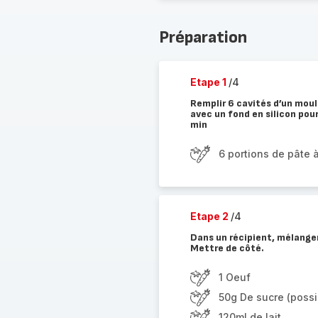
Préparation
Etape 1
/4
Remplir 6 cavités d’un moul
avec un fond en silicon pou
min
6 portions de pâte 
Etape 2
/4
Dans un récipient, mélanger l
Mettre de côté.
1 Oeuf
50g De sucre (possib
120ml de lait