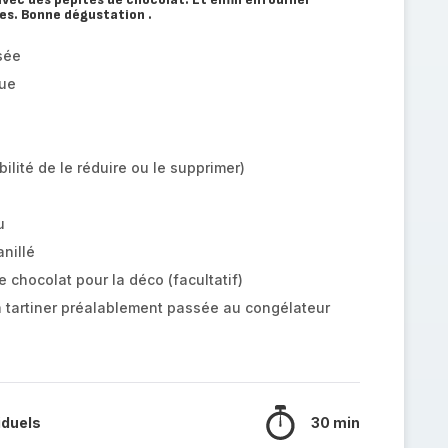
s. Bonne dégustation .
sée
que
ilité de le réduire ou le supprimer)
u
nillé
 chocolat pour la déco (facultatif)
à tartiner préalablement passée au congélateur
iduels
30 min