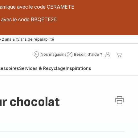
 céramique avec le code CERAMETE
ues avec le code BBQETE26
 2 ans & 15 ans de réparabilité
Nos magasins
Besoin d'aide ?
Nos
Besoin
Mon
Mon
magasins
d'aide
compte
panier
cessoires
Services & Recyclage
Inspirations
?
r chocolat