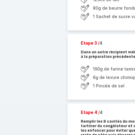
80g de beurre fond
1 Sachet de sucre va
Etape 3
/4
Dans un autre récipient méla
à la préparation précédente
190g de farine tami
6g de levure chimi
1 Pincée de sel
Etape 4
/4
Remplir les 6 cavités du mou
tartiner du congélateur et 
les enfoncer pour éviter que
reste de pâte puis décorer 