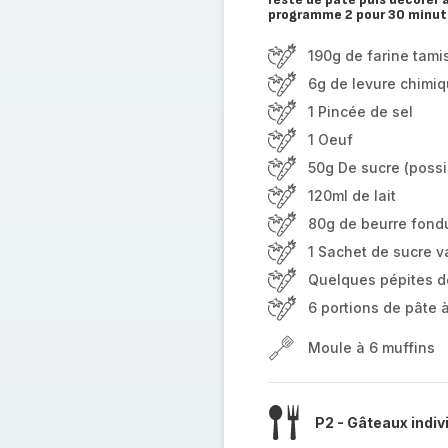
programme 2 pour 30 minute
190g de farine tami
6g de levure chimi
1 Pincée de sel
1 Oeuf
50g De sucre (possib
120ml de lait
80g de beurre fond
1 Sachet de sucre va
Quelques pépites de
6 portions de pâte 
Moule à 6 muffins
P2 - Gâteaux indiv