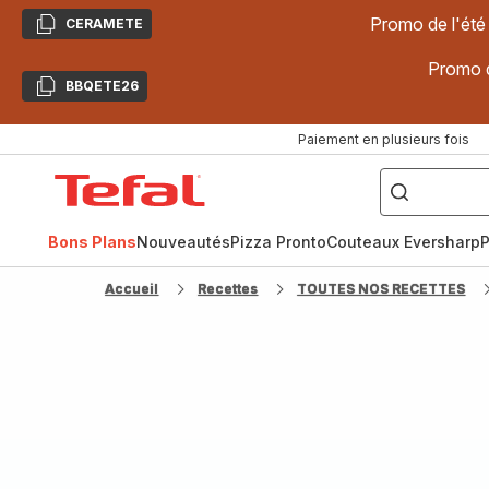
Promo de l'été
CERAMETE
Copier
Promo d
BBQETE26
Copier
Paiement en plusieurs fois
["Poêles
inox,
Accueil
Cake
Factory,
Tefal
Planchas,
Céramique..."]
Bons Plans
Nouveautés
Pizza Pronto
Couteaux Eversharp
P
Accueil
Recettes
TOUTES NOS RECETTES