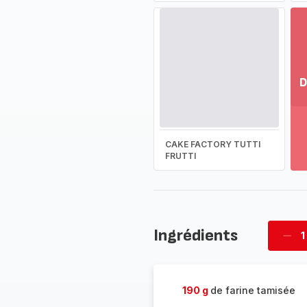
D
Vo
pl
-
CAKE FACTORY TUTTI
Dé
FRUTTI
la
g
co
-
Ingrédients
1
Supp
four
190 g
de farine tamisée