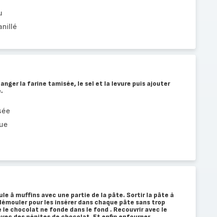
u
nillé
nger la farine tamisée, le sel et la levure puis ajouter
.
sée
que
le â muffins avec une partie de la pâte. Sortir la pâte à
démouler pour les insérer dans chaque pâte sans trop
 le chocolat ne fonde dans le fond . Recouvrir avec le
avec des pépites de chocolat. Et enfin enfourner