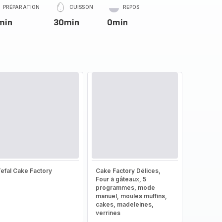
PRÉPARATION
CUISSON
REPOS
min
30min
0min
efal Cake Factory
Cake Factory Délices,
Four à gâteaux, 5
programmes, mode
manuel, moules muffins,
cakes, madeleines,
verrines