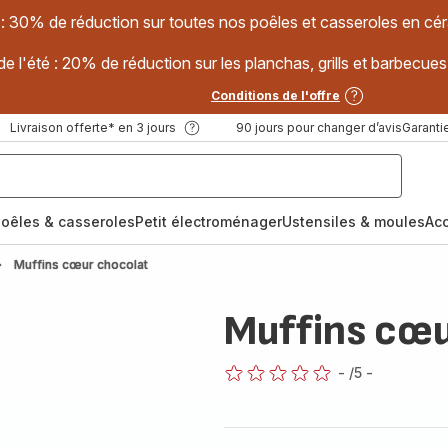
 : 30% de réduction sur toutes nos poêles et casseroles en
e l'été : 20% de réduction sur les planchas, grills et barbec
Conditions de l'offre
Livraison offerte* en 3 jours
90 jours pour changer d’avis
Garantie
oêles & casseroles
Petit électroménager
Ustensiles & moules
Ac
Muffins cœur chocolat
Muffins cœu
-
/5
-
ratings.0