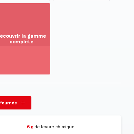
écouvrir la gamme
complète
ir
us...
couvrir
amme
mplète
 fournée
rimer
Ajouter
née
fournée
6 g
de levure chimique